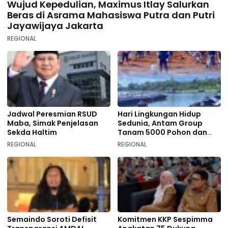
Wujud Kepedulian, Maximus Itlay Salurkan
Beras di Asrama Mahasiswa Putra dan Putri
Jayawijaya Jakarta
REGIONAL
Jadwal Peresmian RSUD
Hari Lingkungan Hidup
Maba, Simak Penjelasan
Sedunia, Antam Group
Sekda Haltim
Tanam 5000 Pohon dan
Aksi Bersih di Sofifi
REGIONAL
REGIONAL
Semaindo Soroti Defisit
Komitmen KKP Sespimma