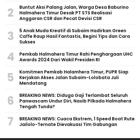
Buntut Aksi Palang Jalan, Warga Desa Baburino
2
Halmahera Timur Desak PT STS Realisasi
Anggaran CSR dan Pecat Devisi CSR
5 Anak Muda Kreatif di Subaim Hadirkan Green
3
Caffe Raup Hasil Fantastis, Begini Tips dan Cara
Sukses
4
Pemkab Halmahera Timur Rahi Penghargaan UHC
Awards 2024 Dari Wakil Presiden RI
Komitmen Pemkab Halamhera Timur, PUPR Siap
5
Kerjakan Akses Jalan Subaim-Lolobata Juli
Mendatang
BREAKING NEWS: Diduga Gaji Terlambat Seluruh
6
Panwascam Undur Diri, Nasib Pilkada Halmahera
Tengah Tunda?
7
BREAKING NEWS: Cuaca Ekstrem, 1 Speed Boat Rute
Jailolo-Ternate Dievakuasi Tim Gabungan