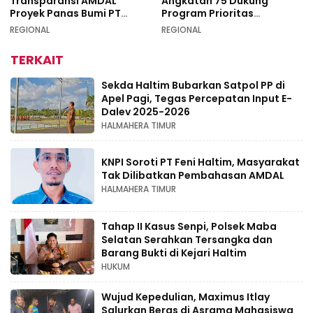
Transparansi AMDAL
Angkatan 75 Dukung
Proyek Panas Bumi PT
Program Prioritas
Geodipa Energi di
Swasembada Pangan
REGIONAL
REGIONAL
Idamdehe
TERKAIT
Sekda Haltim Bubarkan Satpol PP di
Apel Pagi, Tegas Percepatan Input E-
Dalev 2025-2026
HALMAHERA TIMUR
KNPI Soroti PT Feni Haltim, Masyarakat
Tak Dilibatkan Pembahasan AMDAL
HALMAHERA TIMUR
Tahap II Kasus Senpi, Polsek Maba
Selatan Serahkan Tersangka dan
Barang Bukti di Kejari Haltim
HUKUM
Wujud Kepedulian, Maximus Itlay
Salurkan Beras di Asrama Mahasiswa