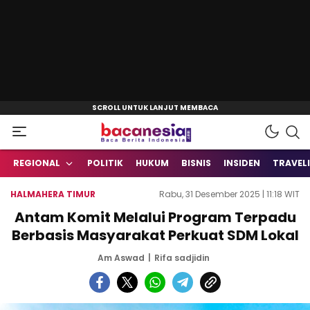
Baca Berita Indonesia
Bacanesia.com
REGIONAL
POLITIK
HUKUM
BISNIS
INSIDEN
TRAVEL
HALMAHERA TIMUR
Rabu, 31 Desember 2025 | 11:18 WIT
Antam Komit Melalui Program Terpadu
Berbasis Masyarakat Perkuat SDM Lokal
Am Aswad
Rifa sadjidin