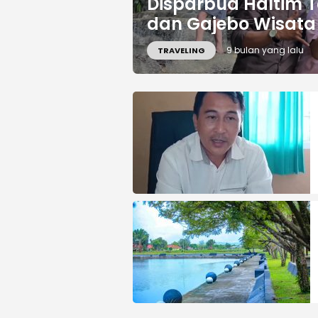
Disparbud Haltim T
dan Gajebo Wisata A
9 bulan yang lalu
TRAVELING