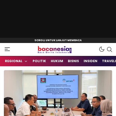
Baca Berita Indonesia
Bacanesia.com
REGIONAL
POLITIK
HUKUM
BISNIS
INSIDEN
TRAVEL