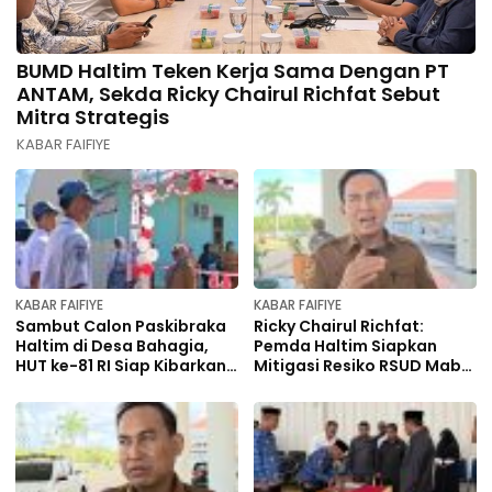
BUMD Haltim Teken Kerja Sama Dengan PT
ANTAM, Sekda Ricky Chairul Richfat Sebut
Mitra Strategis
KABAR FAIFIYE
KABAR FAIFIYE
KABAR FAIFIYE
Sambut Calon Paskibraka
Ricky Chairul Richfat:
Haltim di Desa Bahagia,
Pemda Haltim Siapkan
HUT ke-81 RI Siap Kibarkan
Mitigasi Resiko RSUD Maba
Bendera Merah Putih
dan Dokter Spesialis