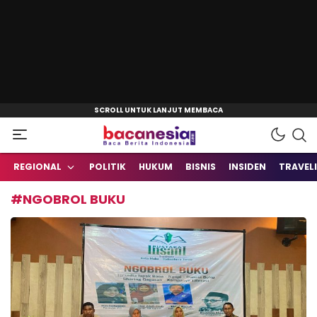
Baca Berita Indonesia
Bacanesia.com
REGIONAL
POLITIK
HUKUM
BISNIS
INSIDEN
TRAVEL
#NGOBROL BUKU