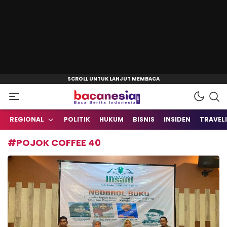
Baca Berita Indonesia
Bacanesia.com
REGIONAL
POLITIK
HUKUM
BISNIS
INSIDEN
TRAVEL
#POJOK COFFEE 40