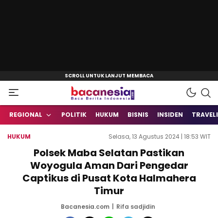
Baca Berita Indonesia
Bacanesia.com
REGIONAL
POLITIK
HUKUM
BISNIS
INSIDEN
TRAVEL
HUKUM
Selasa, 13 Agustus 2024 | 18:53 WIT
Polsek Maba Selatan Pastikan
Woyogula Aman Dari Pengedar
Captikus di Pusat Kota Halmahera
Timur
Bacanesia.com
Rifa sadjidin