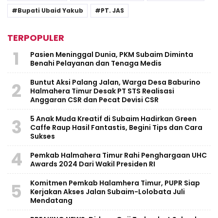
Bupati Ubaid Yakub
PT. JAS
TERPOPULER
1
Pasien Meninggal Dunia, PKM Subaim Diminta
Benahi Pelayanan dan Tenaga Medis
Buntut Aksi Palang Jalan, Warga Desa Baburino
2
Halmahera Timur Desak PT STS Realisasi
Anggaran CSR dan Pecat Devisi CSR
5 Anak Muda Kreatif di Subaim Hadirkan Green
3
Caffe Raup Hasil Fantastis, Begini Tips dan Cara
Sukses
4
Pemkab Halmahera Timur Rahi Penghargaan UHC
Awards 2024 Dari Wakil Presiden RI
Komitmen Pemkab Halamhera Timur, PUPR Siap
5
Kerjakan Akses Jalan Subaim-Lolobata Juli
Mendatang