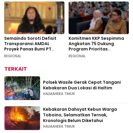
Semaindo Soroti Defisit
Komitmen KKP Sespimma
Transparansi AMDAL
Angkatan 75 Dukung
Proyek Panas Bumi PT
Program Prioritas
Geodipa Energi di
Swasembada Pangan
REGIONAL
REGIONAL
Idamdehe
TERKAIT
Polsek Wasile Gerak Cepat Tangani
Kebakaran Dua Lokasi di Haltim
HALMAHERA TIMUR
Kebakaran Dahsyat Kebun Warga
Toboino, Selamatkan Ternak,
Kronologis Belum Diketahui
HALMAHERA TIMUR