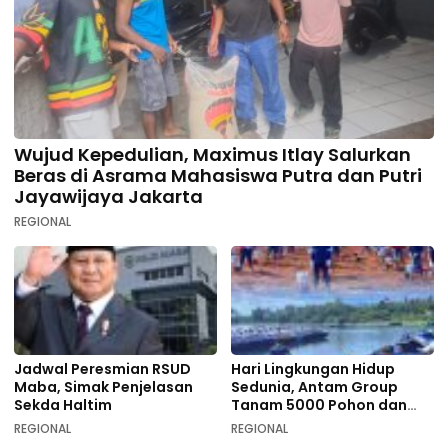
Wujud Kepedulian, Maximus Itlay Salurkan
Beras di Asrama Mahasiswa Putra dan Putri
Jayawijaya Jakarta
REGIONAL
Jadwal Peresmian RSUD
Hari Lingkungan Hidup
Maba, Simak Penjelasan
Sedunia, Antam Group
Sekda Haltim
Tanam 5000 Pohon dan
Aksi Bersih di Sofifi
REGIONAL
REGIONAL