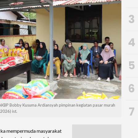
3
4
5
6
 AKBP Bobby Kusuma Ardiansyah pimpinan kegiatan pasar murah
7
2026) ist.
gka mempermuda masyarakat