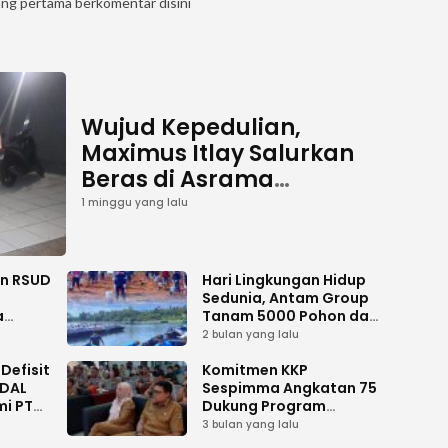
ang pertama berkomentar disini
Wujud Kepedulian,
Maximus Itlay Salurkan
Beras di Asrama
Mahasiswa Putra dan
1 minggu yang lalu
Putri Jayawijaya Jakarta
an RSUD
Hari Lingkungan Hidup
Sedunia, Antam Group
a
Tanam 5000 Pohon dan
Aksi Bersih di Sofifi
2 bulan yang lalu
Defisit
Komitmen KKP
MDAL
Sespimma Angkatan 75
mi PT
Dukung Program
i
Prioritas Swasembada
3 bulan yang lalu
Pangan