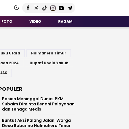
FOTO
VIDEO
RAGAM
G
luku Utara
Halmahera Timur
kada 2024
Bupati Ubaid Yakub
 JAS
POPULER
Pasien Meninggal Dunia, PKM
Subaim Diminta Benahi Pelayanan
dan Tenaga Medis
Buntut Aksi Palang Jalan, Warga
Desa Baburino Halmahera Timur