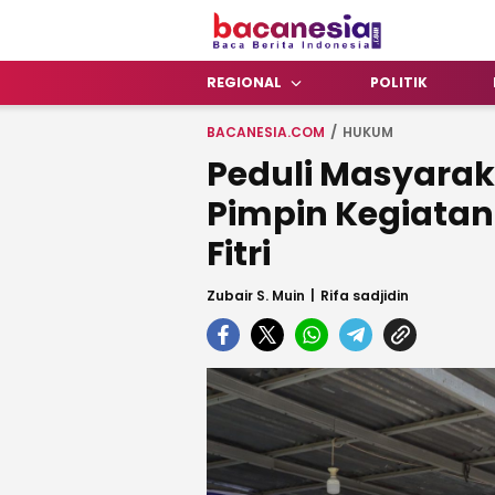
Bacanesia.com
Baca Berita Indonesia
REGIONAL
POLITIK
BACANESIA.COM
HUKUM
Peduli Masyarak
Pimpin Kegiatan
Fitri
Zubair S. Muin
Rifa sadjidin