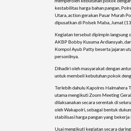
memperoleh kebutuhan pokok dengan 
kestabilitas harga bahan pangan, Pol
Utara, action gerakan Pasar Murah Po
dipusatkan di Polsek Maba, Jumat (13
Kegiatan tersebut dipimpin langsung
AKBP Bobby Kusuma Ardiansyah, dan 
Kompol Ayub Patty beserta jajaran u
personilnya.
Dihadiri oleh masyarakat dengan ant
untuk membeli kebutuhan pokok denga
Terlebih dahulu Kapolres Halmahera 
utama mengikuti Zoom Meeting Gera
dilaksanakan secara serentak di selur
oleh Wakapolri, sebagai bentuk duku
stabilisasi harga pangan yang bekerj
Usai mengikuti kegiatan secara daring