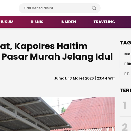
HUKUM
BISNIS
INSIDEN
TRAVELING
TA
at, Kapolres Haltim
 Pasar Murah Jelang Idul
Ma
Pil
PT.
Jumat, 13 Maret 2026 | 23:44 WIT
TER
1
2