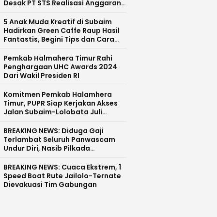
Desak PT STS Realisasi Anggaran
CSR dan Pecat Devisi CSR
5 Anak Muda Kreatif di Subaim
Hadirkan Green Caffe Raup Hasil
Fantastis, Begini Tips dan Cara
Sukses
Pemkab Halmahera Timur Rahi
Penghargaan UHC Awards 2024
Dari Wakil Presiden RI
Komitmen Pemkab Halamhera
Timur, PUPR Siap Kerjakan Akses
Jalan Subaim-Lolobata Juli
Mendatang
BREAKING NEWS: Diduga Gaji
Terlambat Seluruh Panwascam
Undur Diri, Nasib Pilkada
Halmahera Tengah Tunda?
BREAKING NEWS: Cuaca Ekstrem, 1
Speed Boat Rute Jailolo-Ternate
Dievakuasi Tim Gabungan