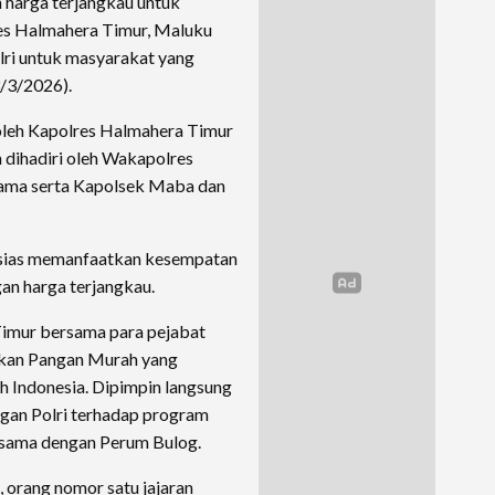
harga terjangkau untuk
res Halmahera Timur, Maluku
lri untuk masyarakat yang
/3/2026).
 oleh Kapolres Halmahera Timur
dihadiri oleh Wakapolres
tama serta Kapolsek Maba dan
usias memanfaatkan kesempatan
n harga terjangkau.
Timur bersama para pejabat
kan Pangan Murah yang
uh Indonesia. Dipimpin langsung
ngan Polri terhadap program
a sama dengan Perum Bulog.
, orang nomor satu jajaran