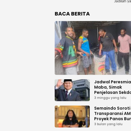
Jadilah y
BACA BERITA
Jadwal Peresmi
Maba, Simak
Penjelasan Sekd
Haltim
3 minggu yang lalu
Semaindo Soroti 
Transparansi A
Proyek Panas Bu
Geodipa Energi d
3 bulan yang lalu
Idamdehe