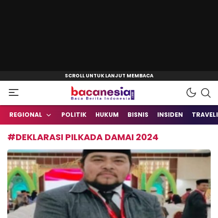
Baca Berita Indonesia
Bacanesia.com
REGIONAL
POLITIK
HUKUM
BISNIS
INSIDEN
TRAVEL
#DEKLARASI PILKADA DAMAI 2024