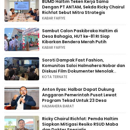
BUMD Haltim Teken Kerja Sama
Dengan PT ANTAM, Sekda Ricky Chairul
Richfat Sebut Mitra Strategis
KABAR FAIFIYE
Sambut Calon Paskibraka Haltim di
Desa Bahagia, HUT ke-81 RI Siap
Kibarkan Bendera Merah Putih
KABAR FAIFIYE
Soroti Dampak Fast Fashion,
Komunitas Saloi Halmahera Nobar dan
Diskusi Film Dokumenter Menolak
Punah
KOTA TERNATE
Anton Ilyas: Halbar Dapat Dukung
Anggaran Pemerintah Pusat Lewat
Program Tekad Untuk 23 Desa
HALMAHERA BARAT
Ricky Chairul Richfat: Pemda Haltim
Siapkan Mitigasi Resiko RSUD Maba
dan Dokter Spesialis