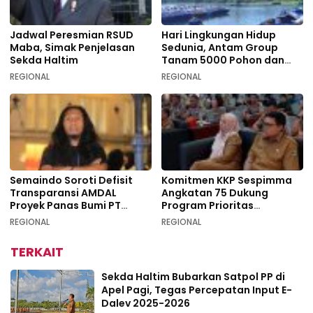
Jadwal Peresmian RSUD
Hari Lingkungan Hidup
Maba, Simak Penjelasan
Sedunia, Antam Group
Sekda Haltim
Tanam 5000 Pohon dan
Aksi Bersih di Sofifi
REGIONAL
REGIONAL
Semaindo Soroti Defisit
Komitmen KKP Sespimma
Transparansi AMDAL
Angkatan 75 Dukung
Proyek Panas Bumi PT
Program Prioritas
Geodipa Energi di
Swasembada Pangan
REGIONAL
REGIONAL
Idamdehe
TERKAIT
Sekda Haltim Bubarkan Satpol PP di
Apel Pagi, Tegas Percepatan Input E-
Dalev 2025-2026