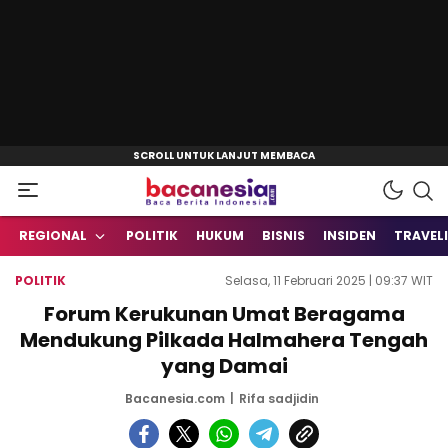
Baca Berita Indonesia
Bacanesia.com
REGIONAL
POLITIK
HUKUM
BISNIS
INSIDEN
TRAVEL
POLITIK
Selasa, 11 Februari 2025 | 09:37 WIT
Forum Kerukunan Umat Beragama
Mendukung Pilkada Halmahera Tengah
yang Damai
Bacanesia.com
Rifa sadjidin