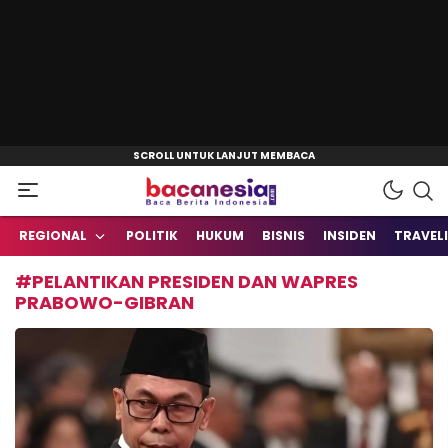
Baca Berita Indonesia
Bacanesia.com
REGIONAL
POLITIK
HUKUM
BISNIS
INSIDEN
TRAVEL
#PELANTIKAN PRESIDEN DAN WAPRES
PRABOWO-GIBRAN