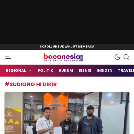
Baca Berita Indonesia
Bacanesia.com
REGIONAL
POLITIK
HUKUM
BISNIS
INSIDEN
TRAVEL
#SUDIONO HI DIKIR