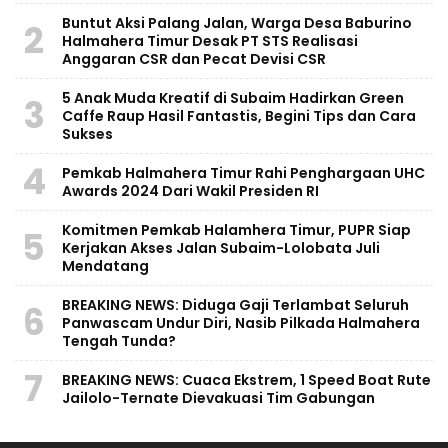
Buntut Aksi Palang Jalan, Warga Desa Baburino
2
Halmahera Timur Desak PT STS Realisasi
Anggaran CSR dan Pecat Devisi CSR
5 Anak Muda Kreatif di Subaim Hadirkan Green
3
Caffe Raup Hasil Fantastis, Begini Tips dan Cara
Sukses
4
Pemkab Halmahera Timur Rahi Penghargaan UHC
Awards 2024 Dari Wakil Presiden RI
Komitmen Pemkab Halamhera Timur, PUPR Siap
5
Kerjakan Akses Jalan Subaim-Lolobata Juli
Mendatang
BREAKING NEWS: Diduga Gaji Terlambat Seluruh
6
Panwascam Undur Diri, Nasib Pilkada Halmahera
Tengah Tunda?
7
BREAKING NEWS: Cuaca Ekstrem, 1 Speed Boat Rute
Jailolo-Ternate Dievakuasi Tim Gabungan