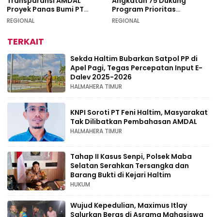
Transparansi AMDAL
Angkatan 75 Dukung
Proyek Panas Bumi PT
Program Prioritas
Geodipa Energi di
Swasembada Pangan
REGIONAL
REGIONAL
Idamdehe
TERKAIT
Sekda Haltim Bubarkan Satpol PP di
Apel Pagi, Tegas Percepatan Input E-
Dalev 2025-2026
HALMAHERA TIMUR
KNPI Soroti PT Feni Haltim, Masyarakat
Tak Dilibatkan Pembahasan AMDAL
HALMAHERA TIMUR
Tahap II Kasus Senpi, Polsek Maba
Selatan Serahkan Tersangka dan
Barang Bukti di Kejari Haltim
HUKUM
Wujud Kepedulian, Maximus Itlay
Salurkan Beras di Asrama Mahasiswa