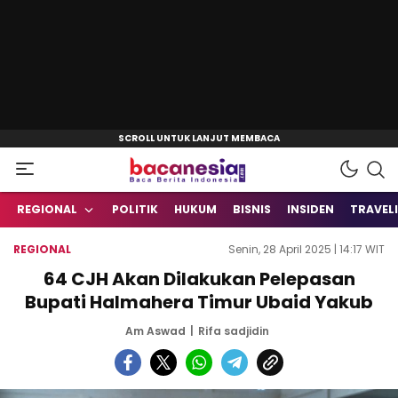
Baca Berita Indonesia
Bacanesia.com
REGIONAL
POLITIK
HUKUM
BISNIS
INSIDEN
TRAVEL
REGIONAL
Senin, 28 April 2025 | 14:17 WIT
64 CJH Akan Dilakukan Pelepasan
Bupati Halmahera Timur Ubaid Yakub
Am Aswad
Rifa sadjidin