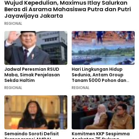
Wujud Kepedulian, Maximus Itlay Salurkan
Beras di Asrama Mahasiswa Putra dan Putri
Jayawijaya Jakarta
REGIONAL
Jadwal Peresmian RSUD
Hari Lingkungan Hidup
Maba, Simak Penjelasan
Sedunia, Antam Group
Sekda Haltim
Tanam 5000 Pohon dan
Aksi Bersih di Sofifi
REGIONAL
REGIONAL
Semaindo Soroti Defisit
Komitmen KKP Sespimma