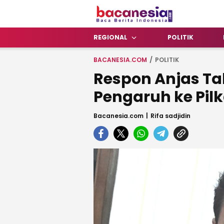
Bacanesia.com
Baca Berita Indonesia
REGIONAL
POLITIK
BACANESIA.COM
POLITIK
Respon Anjas Ta
Pengaruh ke Pil
Bacanesia.com
Rifa sadjidin