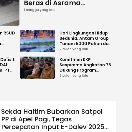
Beras di Asrama
Mahasiswa Putra dan
1 minggu yang lalu
Putri Jayawijaya Jakarta
an RSUD
Hari Lingkungan Hidup
Sedunia, Antam Group
a
Tanam 5000 Pohon dan
Aksi Bersih di Sofifi
2 bulan yang lalu
Defisit
Komitmen KKP
MDAL
Sespimma Angkatan 75
mi PT
Dukung Program
i
Prioritas Swasembada
3 bulan yang lalu
Pangan
Sekda Haltim Bubarkan Satpol
PP di Apel Pagi, Tegas
Percepatan Input E-Dalev 2025-