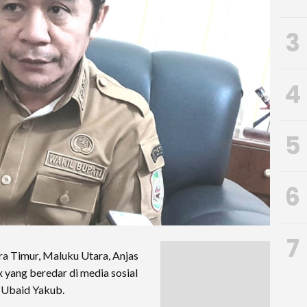
3
4
5
6
7
a Timur, Maluku Utara, Anjas
 yang beredar di media sosial
 Ubaid Yakub.