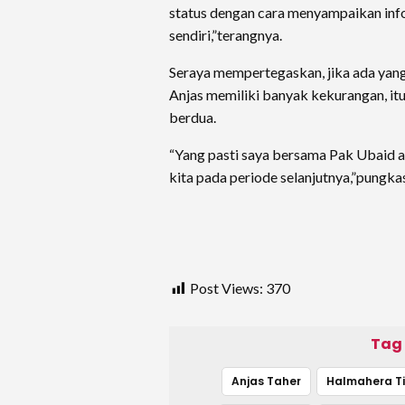
status dengan cara menyampaikan info
sendiri,”terangnya.
Seraya mempertegaskan, jika ada yan
Anjas memiliki banyak kekurangan, itu
berdua.
“Yang pasti saya bersama Pak Ubaid 
kita pada periode selanjutnya,”pungkas
Post Views:
370
Tag
Anjas Taher
Halmahera T