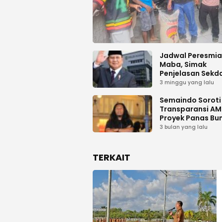
Jadwal Peresmi
Maba, Simak
Penjelasan Sekd
Haltim
3 minggu yang lalu
Semaindo Soroti 
Transparansi A
Proyek Panas Bu
Geodipa Energi d
3 bulan yang lalu
Idamdehe
TERKAIT