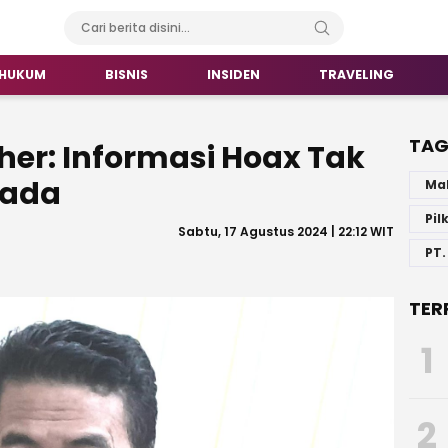
HUKUM
BISNIS
INSIDEN
TRAVELING
TA
her: Informasi Hoax Tak
kada
Ma
Pil
Sabtu, 17 Agustus 2024 | 22:12 WIT
PT.
TER
1
2