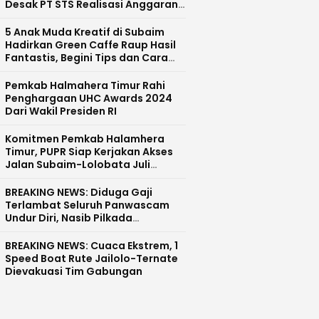
Desak PT STS Realisasi Anggaran
CSR dan Pecat Devisi CSR
5 Anak Muda Kreatif di Subaim
Hadirkan Green Caffe Raup Hasil
Fantastis, Begini Tips dan Cara
Sukses
Pemkab Halmahera Timur Rahi
Penghargaan UHC Awards 2024
Dari Wakil Presiden RI
Komitmen Pemkab Halamhera
Timur, PUPR Siap Kerjakan Akses
Jalan Subaim-Lolobata Juli
Mendatang
BREAKING NEWS: Diduga Gaji
Terlambat Seluruh Panwascam
Undur Diri, Nasib Pilkada
Halmahera Tengah Tunda?
BREAKING NEWS: Cuaca Ekstrem, 1
Speed Boat Rute Jailolo-Ternate
Dievakuasi Tim Gabungan