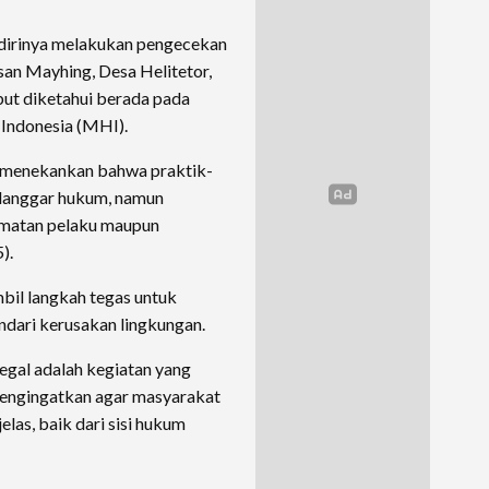
h dirinya melakukan pengecekan
san Mayhing, Desa Helitetor,
but diketahui berada pada
Indonesia (MHI).
n menekankan bahwa praktik-
melanggar hukum, namun
amatan pelaku maupun
).
bil langkah tegas untuk
ndari kerusakan lingkungan.
gal adalah kegiatan yang
engingatkan agar masyarakat
elas, baik dari sisi hukum