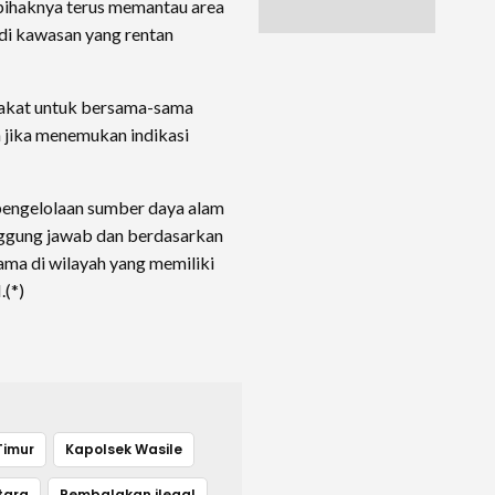
ihaknya terus memantau area
di kawasan yang rentan
akat untuk bersama-sama
 jika menemukan indikasi
pengelolaan sumber daya alam
nggung jawab dan berdasarkan
ma di wilayah yang memiliki
.(*)
Timur
Kapolsek Wasile
tara
Pembalakan ilegal