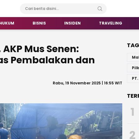
HUKUM
BISNIS
INSIDEN
TRAVELING
TA
, AKP Mus Senen:
tas Pembalakan dan
Ma
Pil
PT.
Rabu, 19 November 2025 | 16:55 WIT
TER
1
2