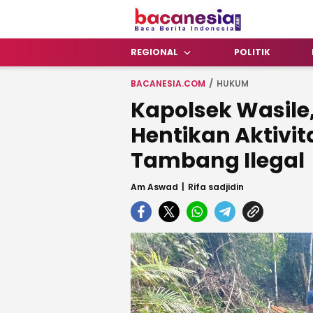
Bacanesia.com
Baca Berita Indonesia
REGIONAL
POLITIK
BACANESIA.COM
HUKUM
Kapolsek Wasile
Hentikan Aktivi
Tambang Ilegal
Am Aswad
Rifa sadjidin