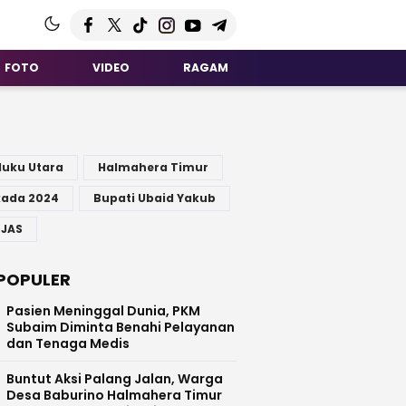
FOTO
VIDEO
RAGAM
G
luku Utara
Halmahera Timur
kada 2024
Bupati Ubaid Yakub
 JAS
POPULER
Pasien Meninggal Dunia, PKM
Subaim Diminta Benahi Pelayanan
dan Tenaga Medis
Buntut Aksi Palang Jalan, Warga
Desa Baburino Halmahera Timur