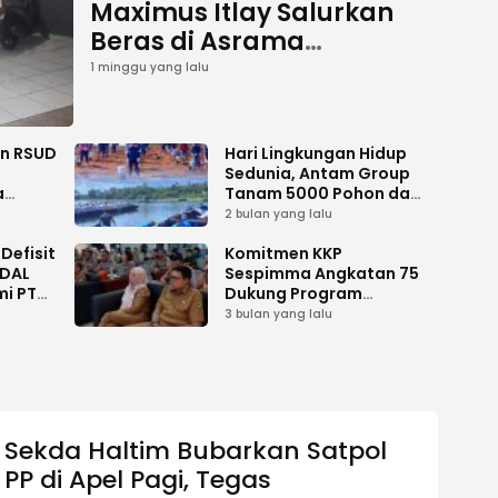
Maximus Itlay Salurkan
Beras di Asrama
Mahasiswa Putra dan
1 minggu yang lalu
Putri Jayawijaya Jakarta
an RSUD
Hari Lingkungan Hidup
Sedunia, Antam Group
a
Tanam 5000 Pohon dan
Aksi Bersih di Sofifi
2 bulan yang lalu
Defisit
Komitmen KKP
MDAL
Sespimma Angkatan 75
mi PT
Dukung Program
i
Prioritas Swasembada
3 bulan yang lalu
Pangan
Sekda Haltim Bubarkan Satpol
PP di Apel Pagi, Tegas