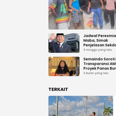
Jadwal Peresmi
Maba, Simak
Penjelasan Sekd
Haltim
3 minggu yang lalu
Semaindo Soroti 
Transparansi A
Proyek Panas Bu
Geodipa Energi d
3 bulan yang lalu
Idamdehe
TERKAIT