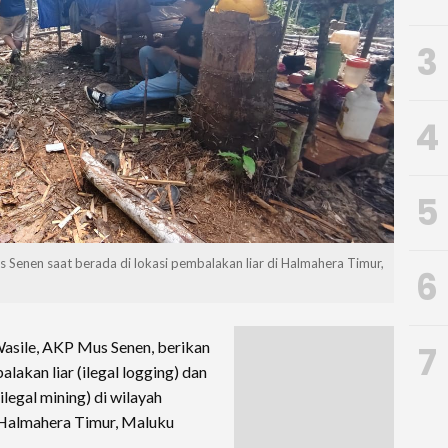
3
4
5
enen saat berada di lokasi pembalakan liar di Halmahera Timur,
6
asile, AKP Mus Senen, berikan
7
lakan liar (ilegal logging) dan
egal mining) di wilayah
Halmahera Timur, Maluku