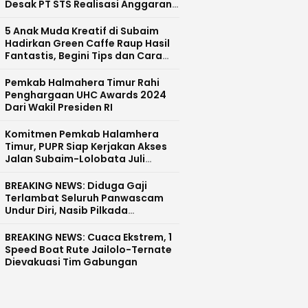
Desak PT STS Realisasi Anggaran
CSR dan Pecat Devisi CSR
5 Anak Muda Kreatif di Subaim
Hadirkan Green Caffe Raup Hasil
Fantastis, Begini Tips dan Cara
Sukses
Pemkab Halmahera Timur Rahi
Penghargaan UHC Awards 2024
Dari Wakil Presiden RI
Komitmen Pemkab Halamhera
Timur, PUPR Siap Kerjakan Akses
Jalan Subaim-Lolobata Juli
Mendatang
BREAKING NEWS: Diduga Gaji
Terlambat Seluruh Panwascam
Undur Diri, Nasib Pilkada
Halmahera Tengah Tunda?
BREAKING NEWS: Cuaca Ekstrem, 1
Speed Boat Rute Jailolo-Ternate
Dievakuasi Tim Gabungan