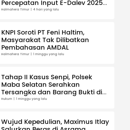
Percepatan Input E-Dalev 2025-
2026
Halmahera Timur
4 hari yang lalu
KNPI Soroti PT Feni Haltim,
Masyarakat Tak Dilibatkan
Pembahasan AMDAL
Halmahera Timur
1 minggu yang lalu
Tahap II Kasus Senpi, Polsek
Maba Selatan Serahkan
Tersangka dan Barang Bukti di
Kejari Haltim
Hukum
1 minggu yang lalu
Wujud Kepedulian, Maximus Itlay
Salurkan Beras di Asrama