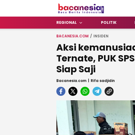
Bacanesia.com
Baca Berita Indonesia
REGIONAL
POLITIK
BACANESIA.COM
INSIDEN
Aksi kemanusiaa
Ternate, PUK SP
Siap Saji
Bacanesia.com
Rifa sadjidin