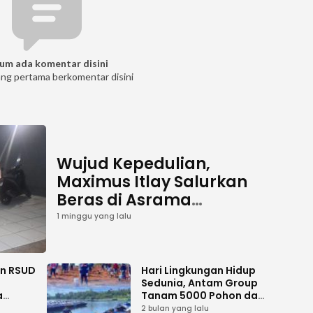
um ada komentar disini
ang pertama berkomentar disini
Wujud Kepedulian,
Maximus Itlay Salurkan
Beras di Asrama
Mahasiswa Putra dan
1 minggu yang lalu
Putri Jayawijaya Jakarta
an RSUD
Hari Lingkungan Hidup
Sedunia, Antam Group
a
Tanam 5000 Pohon dan
Aksi Bersih di Sofifi
2 bulan yang lalu