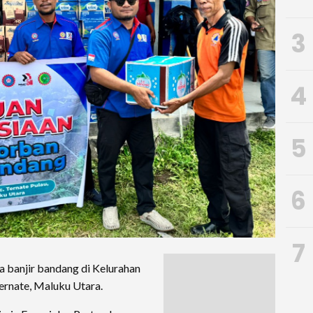
3
4
5
6
7
 banjir bandang di Kelurahan
ernate, Maluku Utara.