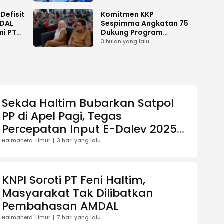
Defisit
Komitmen KKP
MDAL
Sespimma Angkatan 75
mi PT
Dukung Program
i
Prioritas Swasembada
3 bulan yang lalu
Pangan
Sekda Haltim Bubarkan Satpol
PP di Apel Pagi, Tegas
Percepatan Input E-Dalev 2025-
2026
Halmahera Timur
3 hari yang lalu
KNPI Soroti PT Feni Haltim,
Masyarakat Tak Dilibatkan
Pembahasan AMDAL
Halmahera Timur
7 hari yang lalu