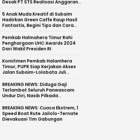
Desak PT STS Realisasi Anggaran
CSR dan Pecat Devisi CSR
5 Anak Muda Kreatif di Subaim
Hadirkan Green Caffe Raup Hasil
Fantastis, Begini Tips dan Cara
Sukses
Pemkab Halmahera Timur Rahi
Penghargaan UHC Awards 2024
Dari Wakil Presiden RI
Komitmen Pemkab Halamhera
Timur, PUPR Siap Kerjakan Akses
Jalan Subaim-Lolobata Juli
Mendatang
BREAKING NEWS: Diduga Gaji
Terlambat Seluruh Panwascam
Undur Diri, Nasib Pilkada
Halmahera Tengah Tunda?
BREAKING NEWS: Cuaca Ekstrem, 1
Speed Boat Rute Jailolo-Ternate
Dievakuasi Tim Gabungan