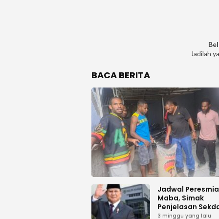
Bel
Jadilah y
BACA BERITA
Jadwal Peresmi
Maba, Simak
Penjelasan Sekd
Haltim
3 minggu yang lalu