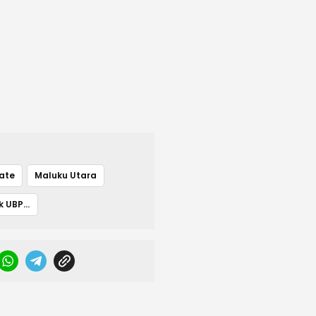
ate
Maluku Utara
PT Antam Tbk UBPN Maluku Utara