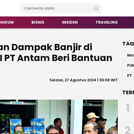
HUKUM
BISNIS
INSIDEN
TRAVELING
TA
n Dampak Banjir di
SI PT Antam Beri Bantuan
Ma
Pil
PT.
Selasa, 27 Agustus 2024 | 00:38 WIT
TER
1
2