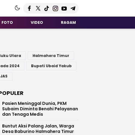
FOTO
VIDEO
RAGAM
G
luku Utara
Halmahera Timur
kada 2024
Bupati Ubaid Yakub
 JAS
POPULER
Pasien Meninggal Dunia, PKM
Subaim Diminta Benahi Pelayanan
dan Tenaga Medis
Buntut Aksi Palang Jalan, Warga
Desa Baburino Halmahera Timur