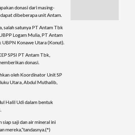
pakan donasi dari masing-
rdapat dibeberapa unit Antam.
ia, salah satunya PT Antam Tbk
UBPP Logam Mulia, PT Antam
 UBPN Konawe Utara (Konut).
 KEP SPSI PT Antam Tbk,
memberikan donasi.
hkan oleh Koordinator Unit SP
u Utara, Abdul Muthalib,
ul Halil Udi dalam bentuk
.
ap saji dan air mineral ini
n mereka,”tandasnya.(*)