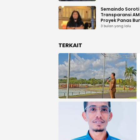
Semaindo Soroti 
Transparansi A
Proyek Panas Bu
Geodipa Energi d
3 bulan yang lalu
Idamdehe
TERKAIT