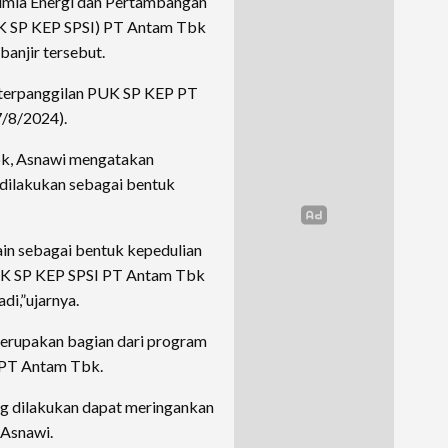
Kimia Energi dan Pertambangan
PUK SP KEP SPSI) PT Antam Tbk
anjir tersebut.
eterpanggilan PUK SP KEP PT
7/8/2024).
k, Asnawi mengatakan
dilakukan sebagai bentuk
ain sebagai bentuk kepedulian
PUK SP KEP SPSI PT Antam Tbk
di,”ujarnya.
erupakan bagian dari program
I PT Antam Tbk.
ng dilakukan dapat meringankan
 Asnawi.