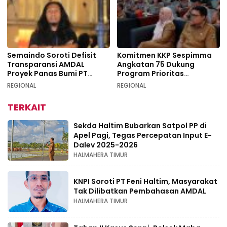
Semaindo Soroti Defisit
Komitmen KKP Sespimma
Transparansi AMDAL
Angkatan 75 Dukung
Proyek Panas Bumi PT
Program Prioritas
Geodipa Energi di
Swasembada Pangan
REGIONAL
REGIONAL
Idamdehe
TERKAIT
Sekda Haltim Bubarkan Satpol PP di
Apel Pagi, Tegas Percepatan Input E-
Dalev 2025-2026
HALMAHERA TIMUR
KNPI Soroti PT Feni Haltim, Masyarakat
Tak Dilibatkan Pembahasan AMDAL
HALMAHERA TIMUR