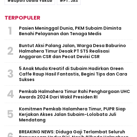
Bupati Ubaid Yakub
PT. JAS
TERPOPULER
1
Pasien Meninggal Dunia, PKM Subaim Diminta
Benahi Pelayanan dan Tenaga Medis
Buntut Aksi Palang Jalan, Warga Desa Baburino
2
Halmahera Timur Desak PT STS Realisasi
Anggaran CSR dan Pecat Devisi CSR
5 Anak Muda Kreatif di Subaim Hadirkan Green
3
Caffe Raup Hasil Fantastis, Begini Tips dan Cara
Sukses
4
Pemkab Halmahera Timur Rahi Penghargaan UHC
Awards 2024 Dari Wakil Presiden RI
Komitmen Pemkab Halamhera Timur, PUPR Siap
5
Kerjakan Akses Jalan Subaim-Lolobata Juli
Mendatang
BREAKING NEWS: Diduga Gaji Terlambat Seluruh