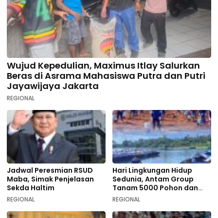
Wujud Kepedulian, Maximus Itlay Salurkan
Beras di Asrama Mahasiswa Putra dan Putri
Jayawijaya Jakarta
REGIONAL
Jadwal Peresmian RSUD
Hari Lingkungan Hidup
Maba, Simak Penjelasan
Sedunia, Antam Group
Sekda Haltim
Tanam 5000 Pohon dan
Aksi Bersih di Sofifi
REGIONAL
REGIONAL