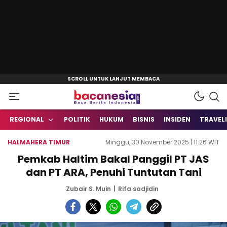
Baca Berita Indonesia
Bacanesia.com
REGIONAL
POLITIK
HUKUM
BISNIS
INSIDEN
TRAVEL
HALMAHERA TIMUR
Minggu, 30 November 2025 | 11:26 WIT
Pemkab Haltim Bakal Panggil PT JAS
dan PT ARA, Penuhi Tuntutan Tani
Zubair S. Muin
Rifa sadjidin