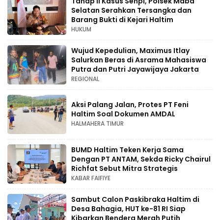
Tahap II Kasus Senpi, Polsek Maba
Selatan Serahkan Tersangka dan
Barang Bukti di Kejari Haltim
HUKUM
Wujud Kepedulian, Maximus Itlay
Salurkan Beras di Asrama Mahasiswa
Putra dan Putri Jayawijaya Jakarta
REGIONAL
Aksi Palang Jalan, Protes PT Feni
Haltim Soal Dokumen AMDAL
HALMAHERA TIMUR
BUMD Haltim Teken Kerja Sama
Dengan PT ANTAM, Sekda Ricky Chairul
Richfat Sebut Mitra Strategis
KABAR FAIFIYE
Sambut Calon Paskibraka Haltim di
Desa Bahagia, HUT ke-81 RI Siap
Kibarkan Bendera Merah Putih