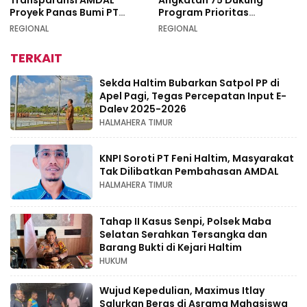
Transparansi AMDAL
Angkatan 75 Dukung
Proyek Panas Bumi PT
Program Prioritas
Geodipa Energi di
Swasembada Pangan
REGIONAL
REGIONAL
Idamdehe
TERKAIT
Sekda Haltim Bubarkan Satpol PP di
Apel Pagi, Tegas Percepatan Input E-
Dalev 2025-2026
HALMAHERA TIMUR
KNPI Soroti PT Feni Haltim, Masyarakat
Tak Dilibatkan Pembahasan AMDAL
HALMAHERA TIMUR
Tahap II Kasus Senpi, Polsek Maba
Selatan Serahkan Tersangka dan
Barang Bukti di Kejari Haltim
HUKUM
Wujud Kepedulian, Maximus Itlay
Salurkan Beras di Asrama Mahasiswa