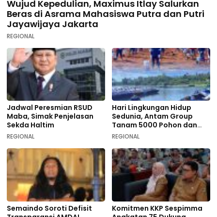
Wujud Kepedulian, Maximus Itlay Salurkan
Beras di Asrama Mahasiswa Putra dan Putri
Jayawijaya Jakarta
REGIONAL
Jadwal Peresmian RSUD
Hari Lingkungan Hidup
Maba, Simak Penjelasan
Sedunia, Antam Group
Sekda Haltim
Tanam 5000 Pohon dan
Aksi Bersih di Sofifi
REGIONAL
REGIONAL
Semaindo Soroti Defisit
Komitmen KKP Sespimma