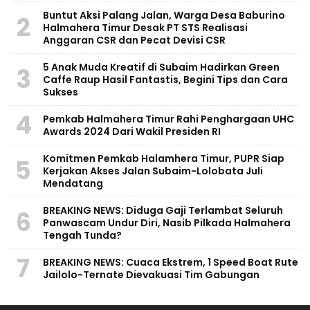
Buntut Aksi Palang Jalan, Warga Desa Baburino
2
Halmahera Timur Desak PT STS Realisasi
Anggaran CSR dan Pecat Devisi CSR
5 Anak Muda Kreatif di Subaim Hadirkan Green
3
Caffe Raup Hasil Fantastis, Begini Tips dan Cara
Sukses
4
Pemkab Halmahera Timur Rahi Penghargaan UHC
Awards 2024 Dari Wakil Presiden RI
Komitmen Pemkab Halamhera Timur, PUPR Siap
5
Kerjakan Akses Jalan Subaim-Lolobata Juli
Mendatang
BREAKING NEWS: Diduga Gaji Terlambat Seluruh
6
Panwascam Undur Diri, Nasib Pilkada Halmahera
Tengah Tunda?
7
BREAKING NEWS: Cuaca Ekstrem, 1 Speed Boat Rute
Jailolo-Ternate Dievakuasi Tim Gabungan