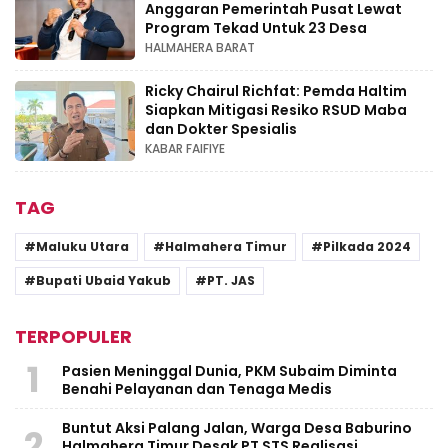
Anggaran Pemerintah Pusat Lewat
Program Tekad Untuk 23 Desa
HALMAHERA BARAT
Ricky Chairul Richfat: Pemda Haltim
Siapkan Mitigasi Resiko RSUD Maba
dan Dokter Spesialis
KABAR FAIFIYE
TAG
Maluku Utara
Halmahera Timur
Pilkada 2024
Bupati Ubaid Yakub
PT. JAS
TERPOPULER
1
Pasien Meninggal Dunia, PKM Subaim Diminta
Benahi Pelayanan dan Tenaga Medis
Buntut Aksi Palang Jalan, Warga Desa Baburino
2
Halmahera Timur Desak PT STS Realisasi