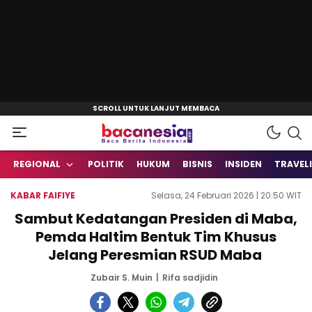
Baca Berita Indonesia
Bacanesia.com
REGIONAL
POLITIK
HUKUM
BISNIS
INSIDEN
TRAVEL
KABAR FAIFIYE
Selasa, 24 Februari 2026 | 20:50 WIT
Sambut Kedatangan Presiden di Maba,
Pemda Haltim Bentuk Tim Khusus
Jelang Peresmian RSUD Maba
Zubair S. Muin
Rifa sadjidin