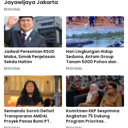
Jayawijaya Jakarta
REGIONAL
Jadwal Peresmian RSUD
Hari Lingkungan Hidup
Maba, Simak Penjelasan
Sedunia, Antam Group
Sekda Haltim
Tanam 5000 Pohon dan
Aksi Bersih di Sofifi
REGIONAL
REGIONAL
Semaindo Soroti Defisit
Komitmen KKP Sespimma
Transparansi AMDAL
Angkatan 75 Dukung
Proyek Panas Bumi PT
Program Prioritas
Geodipa Energi di
Swasembada Pangan
REGIONAL
REGIONAL