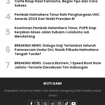
3
Caffe Raup Hasil Fantastis, Begini Tips dan Cara
Sukses
4
Pemkab Halmahera Timur Rahi Penghargaan UHC
Awards 2024 Dari Wakil Presiden RI
Komitmen Pemkab Halamhera Timur, PUPR Siap
5
Kerjakan Akses Jalan Subaim-Lolobata Juli
Mendatang
BREAKING NEWS: Diduga Gaji Terlambat Seluruh
6
Panwascam Undur Diri, Nasib Pilkada Halmahera
Tengah Tunda?
7
BREAKING NEWS: Cuaca Ekstrem, 1 Speed Boat Rute
Jailolo-Ternate Dievakuasi Tim Gabungan
IKUTI KAMI
Dapatkan informasi terkini dan terbaru langsung dari media sosial
anda