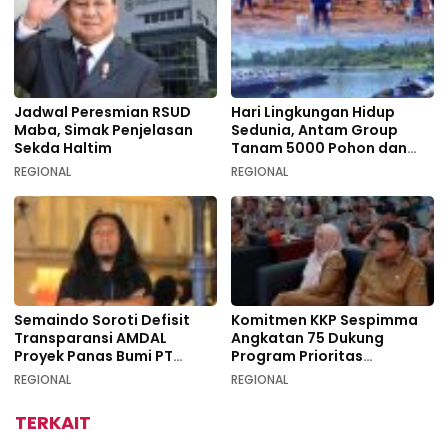
Jadwal Peresmian RSUD
Hari Lingkungan Hidup
Maba, Simak Penjelasan
Sedunia, Antam Group
Sekda Haltim
Tanam 5000 Pohon dan
Aksi Bersih di Sofifi
REGIONAL
REGIONAL
Semaindo Soroti Defisit
Komitmen KKP Sespimma
Transparansi AMDAL
Angkatan 75 Dukung
Proyek Panas Bumi PT
Program Prioritas
Geodipa Energi di
Swasembada Pangan
REGIONAL
REGIONAL
Idamdehe
TERKAIT