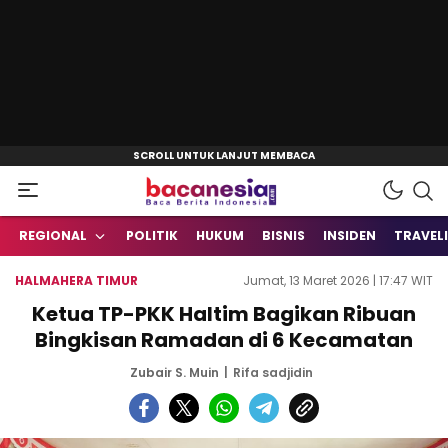
Baca Berita Indonesia
Bacanesia.com
REGIONAL
POLITIK
HUKUM
BISNIS
INSIDEN
TRAVEL
HALMAHERA TIMUR
Jumat, 13 Maret 2026 | 17:47 WIT
Ketua TP-PKK Haltim Bagikan Ribuan
Bingkisan Ramadan di 6 Kecamatan
Zubair S. Muin
Rifa sadjidin