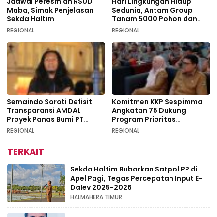
Jadwal Peresmian RSUD
Hari Lingkungan Hidup
Maba, Simak Penjelasan
Sedunia, Antam Group
Sekda Haltim
Tanam 5000 Pohon dan
Aksi Bersih di Sofifi
REGIONAL
REGIONAL
Semaindo Soroti Defisit
Komitmen KKP Sespimma
Transparansi AMDAL
Angkatan 75 Dukung
Proyek Panas Bumi PT
Program Prioritas
Geodipa Energi di
Swasembada Pangan
REGIONAL
REGIONAL
Idamdehe
TERKAIT
Sekda Haltim Bubarkan Satpol PP di
Apel Pagi, Tegas Percepatan Input E-
Dalev 2025-2026
HALMAHERA TIMUR