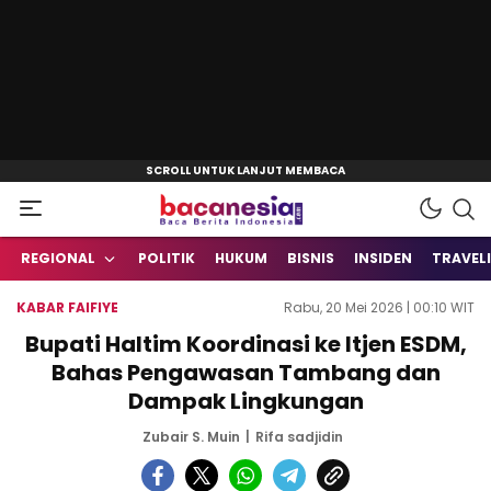
Baca Berita Indonesia
Bacanesia.com
REGIONAL
POLITIK
HUKUM
BISNIS
INSIDEN
TRAVEL
KABAR FAIFIYE
Rabu, 20 Mei 2026 | 00:10 WIT
Bupati Haltim Koordinasi ke Itjen ESDM,
Bahas Pengawasan Tambang dan
Dampak Lingkungan
Zubair S. Muin
Rifa sadjidin