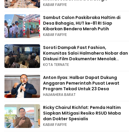
KABAR FAIFIYE
Sambut Calon Paskibraka Haltim di
Desa Bahagia, HUT ke-81 RI Siap
Kibarkan Bendera Merah Putih
KABAR FAIFIYE
Soroti Dampak Fast Fashion,
Komunitas Saloi Halmahera Nobar dan
Diskusi Film Dokumenter Menolak
Punah
KOTA TERNATE
Anton Ilyas: Halbar Dapat Dukung
Anggaran Pemerintah Pusat Lewat
Program Tekad Untuk 23 Desa
HALMAHERA BARAT
Ricky Chairul Richfat: Pemda Haltim
Siapkan Mitigasi Resiko RSUD Maba
dan Dokter Spesialis
KABAR FAIFIYE