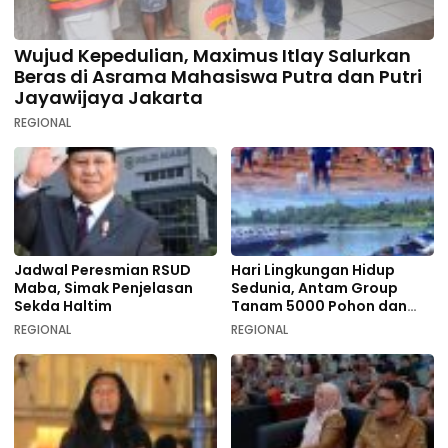
Wujud Kepedulian, Maximus Itlay Salurkan
Beras di Asrama Mahasiswa Putra dan Putri
Jayawijaya Jakarta
REGIONAL
Jadwal Peresmian RSUD
Hari Lingkungan Hidup
Maba, Simak Penjelasan
Sedunia, Antam Group
Sekda Haltim
Tanam 5000 Pohon dan
Aksi Bersih di Sofifi
REGIONAL
REGIONAL