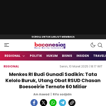
Baca Berita Indonesia
Bacanesia.com
REGIONAL
POLITIK
HUKUM
BISNIS
INSIDEN
TRAVEL
REGIONAL
Senin, 10 Maret 2025 | 18:17 WIT
Menkes RI Budi Gunadi Sadikin: Tata
Kelolo Buruk, Utang Obat RSUD Chasan
Boesoeirie Ternate 60 Miliar
Am Aswad
Rifa sadjidin