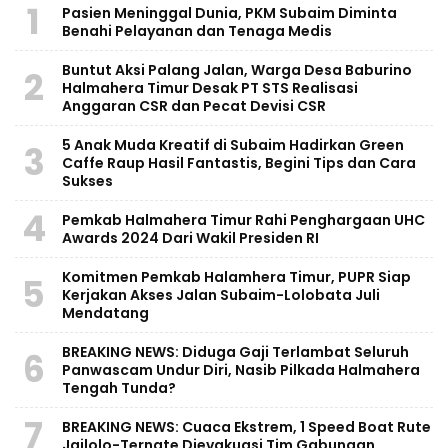
1
Pasien Meninggal Dunia, PKM Subaim Diminta
Benahi Pelayanan dan Tenaga Medis
Buntut Aksi Palang Jalan, Warga Desa Baburino
2
Halmahera Timur Desak PT STS Realisasi
Anggaran CSR dan Pecat Devisi CSR
5 Anak Muda Kreatif di Subaim Hadirkan Green
3
Caffe Raup Hasil Fantastis, Begini Tips dan Cara
Sukses
4
Pemkab Halmahera Timur Rahi Penghargaan UHC
Awards 2024 Dari Wakil Presiden RI
Komitmen Pemkab Halamhera Timur, PUPR Siap
5
Kerjakan Akses Jalan Subaim-Lolobata Juli
Mendatang
BREAKING NEWS: Diduga Gaji Terlambat Seluruh
6
Panwascam Undur Diri, Nasib Pilkada Halmahera
Tengah Tunda?
7
BREAKING NEWS: Cuaca Ekstrem, 1 Speed Boat Rute
Jailolo-Ternate Dievakuasi Tim Gabungan