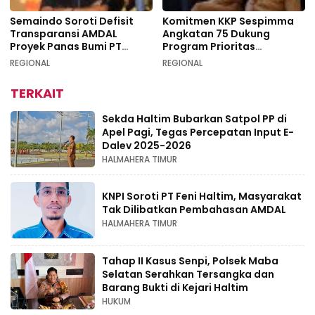
Semaindo Soroti Defisit
Komitmen KKP Sespimma
Transparansi AMDAL
Angkatan 75 Dukung
Proyek Panas Bumi PT
Program Prioritas
Geodipa Energi di
Swasembada Pangan
REGIONAL
REGIONAL
Idamdehe
TERKAIT
Sekda Haltim Bubarkan Satpol PP di
Apel Pagi, Tegas Percepatan Input E-
Dalev 2025-2026
HALMAHERA TIMUR
KNPI Soroti PT Feni Haltim, Masyarakat
Tak Dilibatkan Pembahasan AMDAL
HALMAHERA TIMUR
Tahap II Kasus Senpi, Polsek Maba
Selatan Serahkan Tersangka dan
Barang Bukti di Kejari Haltim
HUKUM