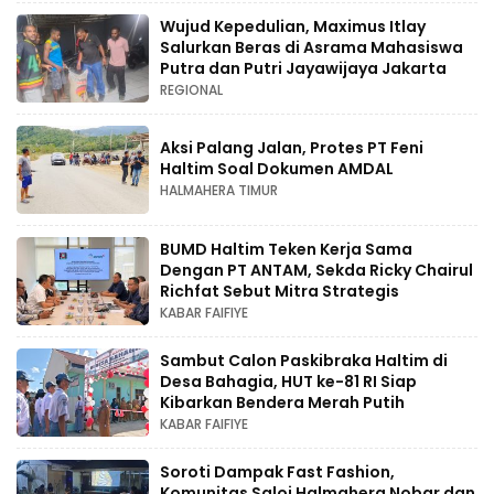
Wujud Kepedulian, Maximus Itlay
Salurkan Beras di Asrama Mahasiswa
Putra dan Putri Jayawijaya Jakarta
REGIONAL
Aksi Palang Jalan, Protes PT Feni
Haltim Soal Dokumen AMDAL
HALMAHERA TIMUR
BUMD Haltim Teken Kerja Sama
Dengan PT ANTAM, Sekda Ricky Chairul
Richfat Sebut Mitra Strategis
KABAR FAIFIYE
Sambut Calon Paskibraka Haltim di
Desa Bahagia, HUT ke-81 RI Siap
Kibarkan Bendera Merah Putih
KABAR FAIFIYE
Soroti Dampak Fast Fashion,
Komunitas Saloi Halmahera Nobar dan