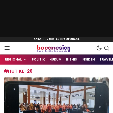
Baca Berita Indonesia
Bacanesia.com
REGIONAL
POLITIK
HUKUM
BISNIS
INSIDEN
TRAVEL
#HUT KE-26