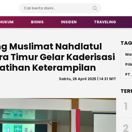
HUKUM
BISNIS
INSIDEN
TRAVELING
TA
g Muslimat Nahdlatul
 Timur Gelar Kaderisasi
Ma
latihan Keterampilan
Pil
PT.
Sabtu, 26 April 2025 | 14:31 WIT
TER
1
2