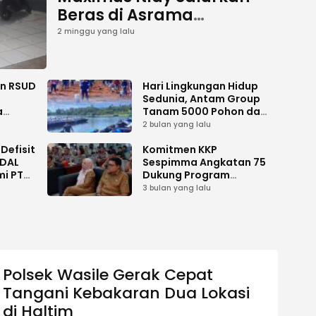
Beras di Asrama
Mahasiswa Putra dan
2 minggu yang lalu
Putri Jayawijaya Jakarta
an RSUD
Hari Lingkungan Hidup
Sedunia, Antam Group
a
Tanam 5000 Pohon dan
Aksi Bersih di Sofifi
2 bulan yang lalu
Defisit
Komitmen KKP
MDAL
Sespimma Angkatan 75
mi PT
Dukung Program
i
Prioritas Swasembada
3 bulan yang lalu
Pangan
Polsek Wasile Gerak Cepat
Tangani Kebakaran Dua Lokasi
di Haltim