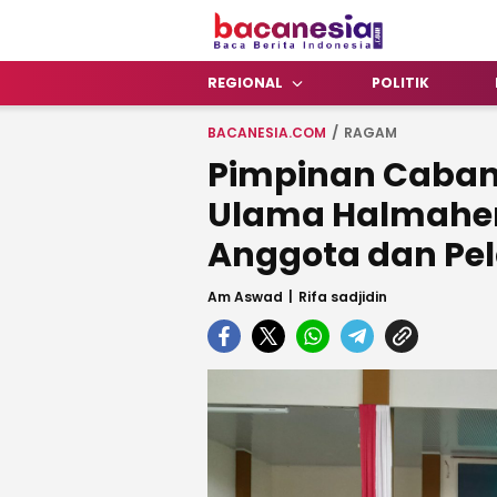
Bacanesia.com
Baca Berita Indonesia
REGIONAL
POLITIK
BACANESIA.COM
RAGAM
Pimpinan Caban
Ulama Halmahera
Anggota dan Pe
Am Aswad
Rifa sadjidin