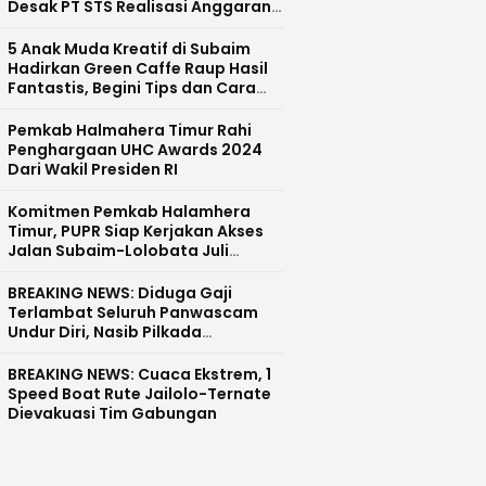
Desak PT STS Realisasi Anggaran
CSR dan Pecat Devisi CSR
5 Anak Muda Kreatif di Subaim
Hadirkan Green Caffe Raup Hasil
Fantastis, Begini Tips dan Cara
Sukses
Pemkab Halmahera Timur Rahi
Penghargaan UHC Awards 2024
Dari Wakil Presiden RI
Komitmen Pemkab Halamhera
Timur, PUPR Siap Kerjakan Akses
Jalan Subaim-Lolobata Juli
Mendatang
BREAKING NEWS: Diduga Gaji
Terlambat Seluruh Panwascam
Undur Diri, Nasib Pilkada
Halmahera Tengah Tunda?
BREAKING NEWS: Cuaca Ekstrem, 1
Speed Boat Rute Jailolo-Ternate
Dievakuasi Tim Gabungan