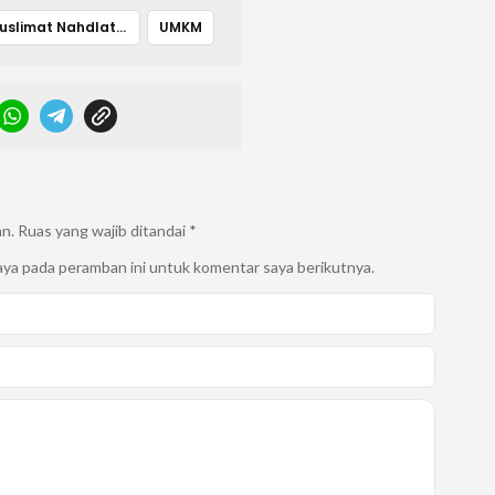
Muslimat Nahdlatul Ulama Halmahera Timur
UMKM
an.
Ruas yang wajib ditandai
*
aya pada peramban ini untuk komentar saya berikutnya.