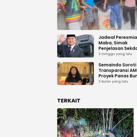
Jadwal Peresmi
Maba, Simak
Penjelasan Sekd
Haltim
3 minggu yang lalu
Semaindo Soroti 
Transparansi A
Proyek Panas Bu
Geodipa Energi d
3 bulan yang lalu
Idamdehe
TERKAIT