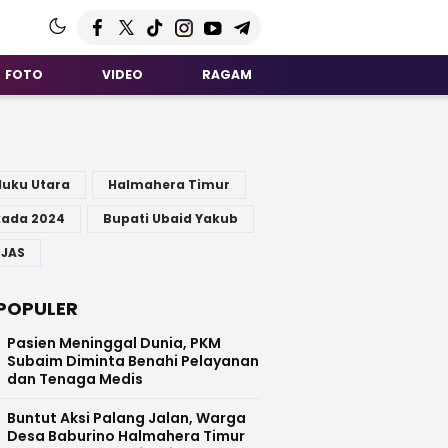
FOTO
VIDEO
RAGAM
G
luku Utara
Halmahera Timur
kada 2024
Bupati Ubaid Yakub
 JAS
POPULER
Pasien Meninggal Dunia, PKM
Subaim Diminta Benahi Pelayanan
dan Tenaga Medis
Buntut Aksi Palang Jalan, Warga
Desa Baburino Halmahera Timur