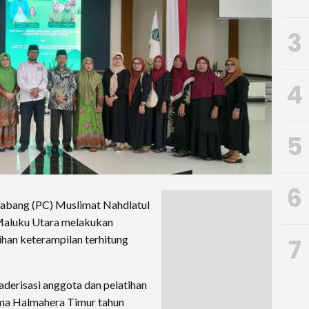
3
4
5
6
abang (PC) Muslimat Nahdlatul
Maluku Utara melakukan
ihan keterampilan terhitung
7
derisasi anggota dan pelatihan
ama Halmahera Timur tahun