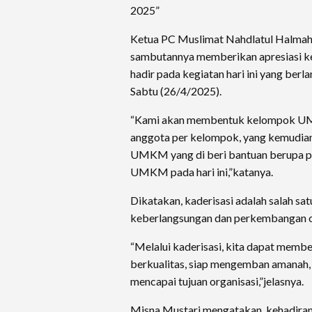
2025”
Ketua PC Muslimat Nahdlatul Halmah
sambutannya memberikan apresiasi ke
hadir pada kegiatan hari ini yang berl
Sabtu (26/4/2025).
“Kami akan membentuk kelompok UM
anggota per kelompok, yang kemudia
UMKM yang di beri bantuan berupa p
UMKM pada hari ini,”katanya.
Dikatakan, kaderisasi adalah salah sat
keberlangsungan dan perkembangan o
“Melalui kaderisasi, kita dapat memb
berkualitas, siap mengemban amanah,
mencapai tujuan organisasi,”jelasnya.
Misna Mustari mengatakan, kehadiran 