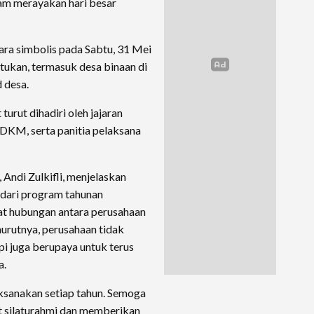
lam merayakan hari besar
ara simbolis pada Sabtu, 31 Mei
entukan, termasuk desa binaan di
 desa.
urut dihadiri oleh jajaran
DKM, serta panitia pelaksana
ndi Zulkifli, menjelaskan
 dari program tahunan
t hubungan antara perusahaan
urutnya, perusahaan tidak
api juga berupaya untuk terus
a.
laksanakan setiap tahun. Semoga
t silaturahmi dan memberikan