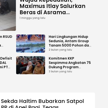
Maximus Itlay Salurkan
Beras di Asrama
Mahasiswa Putra dan
1 minggu yang lalu
Putri Jayawijaya Jakarta
an RSUD
Hari Lingkungan Hidup
Sedunia, Antam Group
a
Tanam 5000 Pohon dan
Aksi Bersih di Sofifi
2 bulan yang lalu
Defisit
Komitmen KKP
MDAL
Sespimma Angkatan 75
mi PT
Dukung Program
i
Prioritas Swasembada
3 bulan yang lalu
Pangan
Sekda Haltim Bubarkan Satpol
PP di Apel Pagi, Tegas