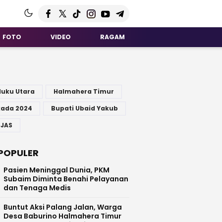
FOTO
VIDEO
RAGAM
G
luku Utara
Halmahera Timur
kada 2024
Bupati Ubaid Yakub
 JAS
POPULER
Pasien Meninggal Dunia, PKM
Subaim Diminta Benahi Pelayanan
dan Tenaga Medis
Buntut Aksi Palang Jalan, Warga
Desa Baburino Halmahera Timur