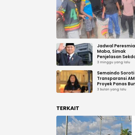
Jadwal Peresmi
Maba, Simak
Penjelasan Sekd
Haltim
3 minggu yang lalu
Semaindo Soroti 
Transparansi A
Proyek Panas Bu
Geodipa Energi d
3 bulan yang lalu
Idamdehe
TERKAIT