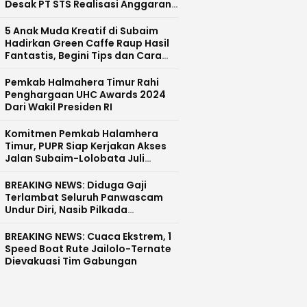
Desak PT STS Realisasi Anggaran
CSR dan Pecat Devisi CSR
5 Anak Muda Kreatif di Subaim
Hadirkan Green Caffe Raup Hasil
Fantastis, Begini Tips dan Cara
Sukses
Pemkab Halmahera Timur Rahi
Penghargaan UHC Awards 2024
Dari Wakil Presiden RI
Komitmen Pemkab Halamhera
Timur, PUPR Siap Kerjakan Akses
Jalan Subaim-Lolobata Juli
Mendatang
BREAKING NEWS: Diduga Gaji
Terlambat Seluruh Panwascam
Undur Diri, Nasib Pilkada
Halmahera Tengah Tunda?
BREAKING NEWS: Cuaca Ekstrem, 1
Speed Boat Rute Jailolo-Ternate
Dievakuasi Tim Gabungan