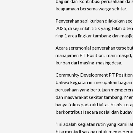
bagian dari kontribusi perusahaan da
keagamaan bersama warga sekitar.
Penyerahan sapi kurban dilakukan sec
2025, di sejumlah titik yang telah dit
ring 1 area lingkar tambang dan masjid
Acara seremonial penyerahan tersebut t
manajemen PT Position, imam masjid, 
kurban dari masing-masing desa.
Community Development PT Position, A
bahwa kegiatan ini merupakan bagian
perusahaan yang bertujuan memperera
dan masyarakat sekitar tambang. Men
hanya fokus pada aktivitas bisnis, tet
berkontribusi secara sosial dan buday
“Ini adalah kegiatan rutin yang kami 
bisa menjadi sarana untuk memperera