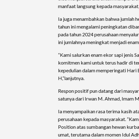
manfaat langsung kepada masyarakat,”
Ia juga menambahkan bahwa jumlah h
tahun ini mengalami peningkatan diba
pada tahun 2024 perusahaan menyalurk
ini jumlahnya meningkat menjadi enam
“Kami salurkan enam ekor sapi jenis Sa
komitmen kami untuk terus hadir di t
kepedulian dalam memperingati Hari 
H,”lanjutnya.
Respon positif pun datang dari masya
satunya dari Irwan M. Ahmad, Imam M
Ia menyampaikan rasa terima kasih ata
perusahaan kepada masyarakat. “Kami
Position atas sumbangan hewan kurban 
umat, terutama dalam momen Idul Adha