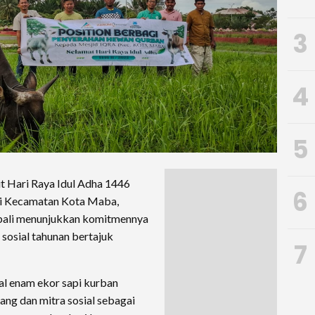
3
4
5
Hari Raya Idul Adha 1446
6
 di Kecamatan Kota Maba,
bali menunjukkan komitmennya
sosial tahunan bertajuk
7
al enam ekor sapi kurban
ng dan mitra sosial sebagai