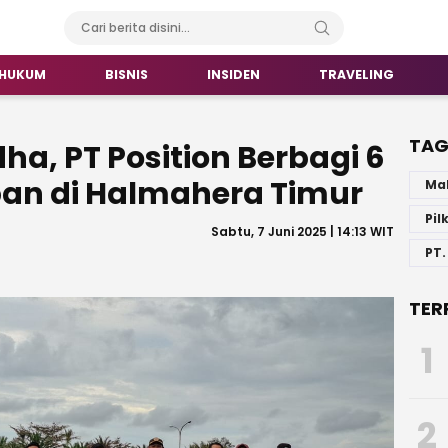
HUKUM
BISNIS
INSIDEN
TRAVELING
TA
ha, PT Position Berbagi 6
ban di Halmahera Timur
Ma
Pil
Sabtu, 7 Juni 2025 | 14:13 WIT
PT.
TER
1
2