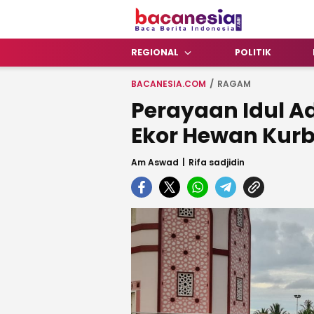
Bacanesia.com
Baca Berita Indonesia
REGIONAL
POLITIK
BACANESIA.COM
RAGAM
Perayaan Idul Ad
Ekor Hewan Kur
Am Aswad
Rifa sadjidin