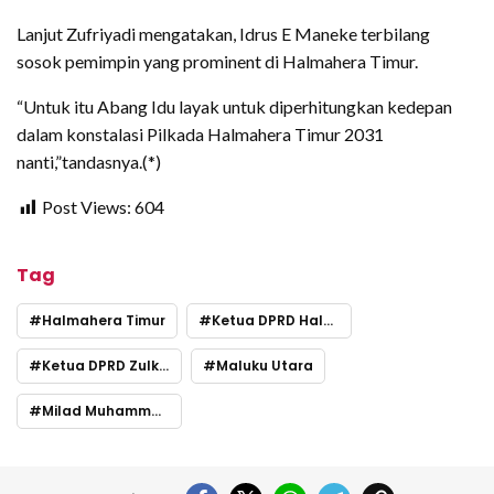
Lanjut Zufriyadi mengatakan, Idrus E Maneke terbilang
sosok pemimpin yang prominent di Halmahera Timur.
“Untuk itu Abang Idu layak untuk diperhitungkan kedepan
dalam konstalasi Pilkada Halmahera Timur 2031
nanti,”tandasnya.(*)
Post Views:
604
Tag
Halmahera Timur
Ketua DPRD Halmahera Timur Idrus Enos Maneke
Ketua DPRD Zulkifli Hi Bayan
Maluku Utara
Milad Muhammadiyah ke-113