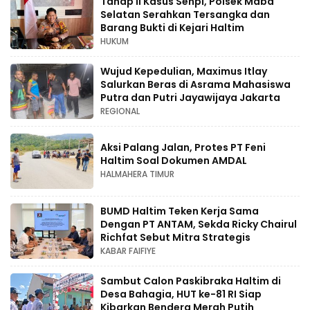
Tahap II Kasus Senpi, Polsek Maba
Selatan Serahkan Tersangka dan
Barang Bukti di Kejari Haltim
HUKUM
Wujud Kepedulian, Maximus Itlay
Salurkan Beras di Asrama Mahasiswa
Putra dan Putri Jayawijaya Jakarta
REGIONAL
Aksi Palang Jalan, Protes PT Feni
Haltim Soal Dokumen AMDAL
HALMAHERA TIMUR
BUMD Haltim Teken Kerja Sama
Dengan PT ANTAM, Sekda Ricky Chairul
Richfat Sebut Mitra Strategis
KABAR FAIFIYE
Sambut Calon Paskibraka Haltim di
Desa Bahagia, HUT ke-81 RI Siap
Kibarkan Bendera Merah Putih