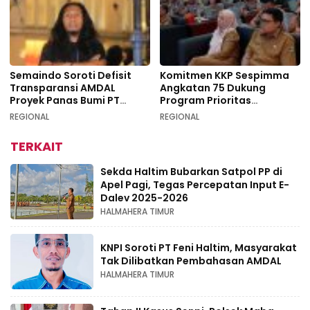
Semaindo Soroti Defisit
Komitmen KKP Sespimma
Transparansi AMDAL
Angkatan 75 Dukung
Proyek Panas Bumi PT
Program Prioritas
Geodipa Energi di
Swasembada Pangan
REGIONAL
REGIONAL
Idamdehe
TERKAIT
Sekda Haltim Bubarkan Satpol PP di
Apel Pagi, Tegas Percepatan Input E-
Dalev 2025-2026
HALMAHERA TIMUR
KNPI Soroti PT Feni Haltim, Masyarakat
Tak Dilibatkan Pembahasan AMDAL
HALMAHERA TIMUR