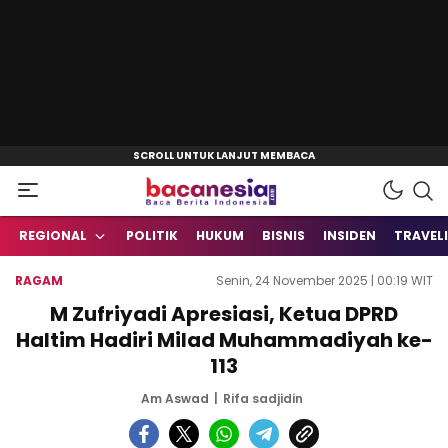
Baca Berita Indonesia
Bacanesia.com
REGIONAL
POLITIK
HUKUM
BISNIS
INSIDEN
TRAVEL
RAGAM
Senin, 24 November 2025 | 00:19 WIT
M Zufriyadi Apresiasi, Ketua DPRD
Haltim Hadiri Milad Muhammadiyah ke-
113
Am Aswad
Rifa sadjidin