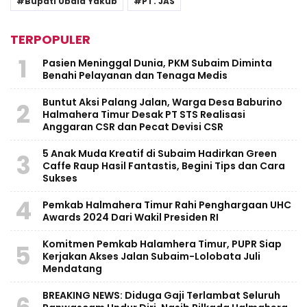
Bupati Ubaid Yakub
PT. JAS
TERPOPULER
1
Pasien Meninggal Dunia, PKM Subaim Diminta
Benahi Pelayanan dan Tenaga Medis
Buntut Aksi Palang Jalan, Warga Desa Baburino
2
Halmahera Timur Desak PT STS Realisasi
Anggaran CSR dan Pecat Devisi CSR
5 Anak Muda Kreatif di Subaim Hadirkan Green
3
Caffe Raup Hasil Fantastis, Begini Tips dan Cara
Sukses
4
Pemkab Halmahera Timur Rahi Penghargaan UHC
Awards 2024 Dari Wakil Presiden RI
Komitmen Pemkab Halamhera Timur, PUPR Siap
5
Kerjakan Akses Jalan Subaim-Lolobata Juli
Mendatang
BREAKING NEWS: Diduga Gaji Terlambat Seluruh