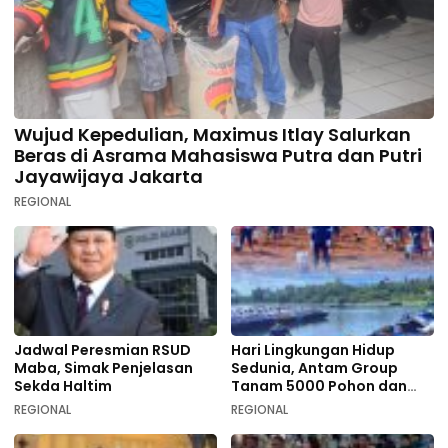
Wujud Kepedulian, Maximus Itlay Salurkan
Beras di Asrama Mahasiswa Putra dan Putri
Jayawijaya Jakarta
REGIONAL
Jadwal Peresmian RSUD
Hari Lingkungan Hidup
Maba, Simak Penjelasan
Sedunia, Antam Group
Sekda Haltim
Tanam 5000 Pohon dan
Aksi Bersih di Sofifi
REGIONAL
REGIONAL