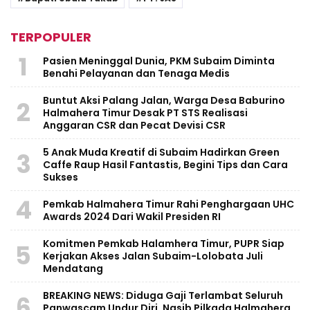
TERPOPULER
1
Pasien Meninggal Dunia, PKM Subaim Diminta
Benahi Pelayanan dan Tenaga Medis
Buntut Aksi Palang Jalan, Warga Desa Baburino
2
Halmahera Timur Desak PT STS Realisasi
Anggaran CSR dan Pecat Devisi CSR
5 Anak Muda Kreatif di Subaim Hadirkan Green
3
Caffe Raup Hasil Fantastis, Begini Tips dan Cara
Sukses
4
Pemkab Halmahera Timur Rahi Penghargaan UHC
Awards 2024 Dari Wakil Presiden RI
Komitmen Pemkab Halamhera Timur, PUPR Siap
5
Kerjakan Akses Jalan Subaim-Lolobata Juli
Mendatang
BREAKING NEWS: Diduga Gaji Terlambat Seluruh
6
Panwascam Undur Diri, Nasib Pilkada Halmahera