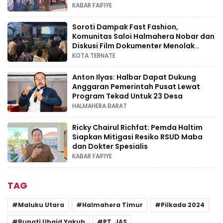
KABAR FAIFIYE
Soroti Dampak Fast Fashion,
Komunitas Saloi Halmahera Nobar dan
Diskusi Film Dokumenter Menolak
Punah
KOTA TERNATE
Anton Ilyas: Halbar Dapat Dukung
Anggaran Pemerintah Pusat Lewat
Program Tekad Untuk 23 Desa
HALMAHERA BARAT
Ricky Chairul Richfat: Pemda Haltim
Siapkan Mitigasi Resiko RSUD Maba
dan Dokter Spesialis
KABAR FAIFIYE
TAG
Maluku Utara
Halmahera Timur
Pilkada 2024
Bupati Ubaid Yakub
PT. JAS