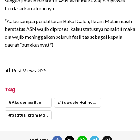
Sangadji masih berstatus ASN aktif maka wajib diproses
berdasarkan aturannya.
“Kalau sampai pendaftaran Bakal Calon, Ikram Malan masih
berstatus ASN wajib diproses, kalau statusnya nonaktif maka
dia wajib meninggalkan seluruh fasilitas sebagai kepala
daerah,”pungkasnya.(*)
Post Views:
325
Tag
Akademisi Bumi Hijrah Tidore
Bawaslu Halmahera Tengah
Status Ikram Malan Sangadji