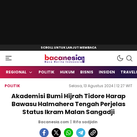
Baca Berita Indonesia
Bacanesia.com
REGIONAL
POLITIK
HUKUM
BISNIS
INSIDEN
TRAVEL
POLITIK
Selasa, 13 Agustus 2024 | 12:27 WIT
Akademisi Bumi Hijrah Tidore Harap
Bawasu Halmahera Tengah Perjelas
Status Ikram Malan Sangadji
Bacanesia.com
Rifa sadjidin