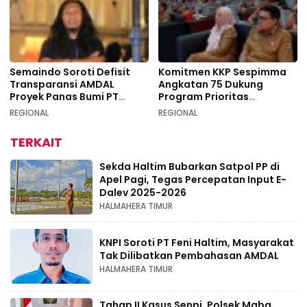
Semaindo Soroti Defisit
Komitmen KKP Sespimma
Transparansi AMDAL
Angkatan 75 Dukung
Proyek Panas Bumi PT
Program Prioritas
Geodipa Energi di
Swasembada Pangan
REGIONAL
REGIONAL
Idamdehe
TERKAIT
Sekda Haltim Bubarkan Satpol PP di
Apel Pagi, Tegas Percepatan Input E-
Dalev 2025-2026
HALMAHERA TIMUR
KNPI Soroti PT Feni Haltim, Masyarakat
Tak Dilibatkan Pembahasan AMDAL
HALMAHERA TIMUR
Tahap II Kasus Senpi, Polsek Maba