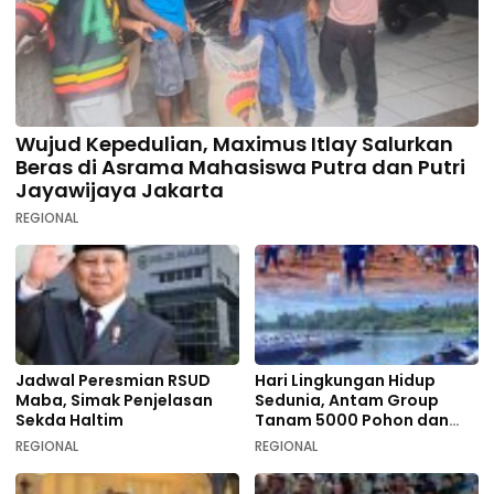
Wujud Kepedulian, Maximus Itlay Salurkan
Beras di Asrama Mahasiswa Putra dan Putri
Jayawijaya Jakarta
REGIONAL
Jadwal Peresmian RSUD
Hari Lingkungan Hidup
Maba, Simak Penjelasan
Sedunia, Antam Group
Sekda Haltim
Tanam 5000 Pohon dan
Aksi Bersih di Sofifi
REGIONAL
REGIONAL