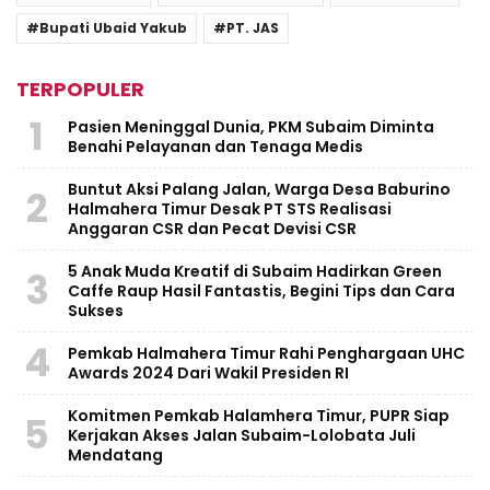
Bupati Ubaid Yakub
PT. JAS
TERPOPULER
1
Pasien Meninggal Dunia, PKM Subaim Diminta
Benahi Pelayanan dan Tenaga Medis
Buntut Aksi Palang Jalan, Warga Desa Baburino
2
Halmahera Timur Desak PT STS Realisasi
Anggaran CSR dan Pecat Devisi CSR
5 Anak Muda Kreatif di Subaim Hadirkan Green
3
Caffe Raup Hasil Fantastis, Begini Tips dan Cara
Sukses
4
Pemkab Halmahera Timur Rahi Penghargaan UHC
Awards 2024 Dari Wakil Presiden RI
Komitmen Pemkab Halamhera Timur, PUPR Siap
5
Kerjakan Akses Jalan Subaim-Lolobata Juli
Mendatang