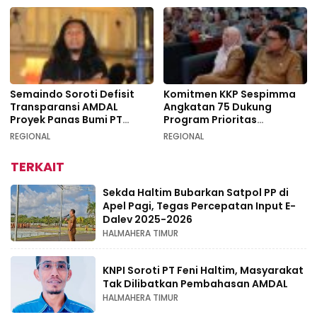
Semaindo Soroti Defisit
Komitmen KKP Sespimma
Transparansi AMDAL
Angkatan 75 Dukung
Proyek Panas Bumi PT
Program Prioritas
Geodipa Energi di
Swasembada Pangan
REGIONAL
REGIONAL
Idamdehe
TERKAIT
Sekda Haltim Bubarkan Satpol PP di
Apel Pagi, Tegas Percepatan Input E-
Dalev 2025-2026
HALMAHERA TIMUR
KNPI Soroti PT Feni Haltim, Masyarakat
Tak Dilibatkan Pembahasan AMDAL
HALMAHERA TIMUR