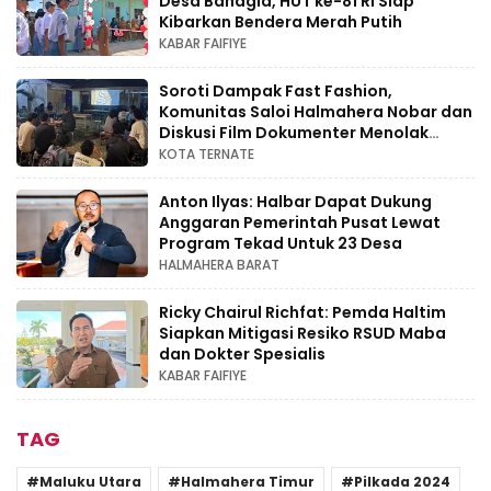
Desa Bahagia, HUT ke-81 RI Siap
Kibarkan Bendera Merah Putih
KABAR FAIFIYE
Soroti Dampak Fast Fashion,
Komunitas Saloi Halmahera Nobar dan
Diskusi Film Dokumenter Menolak
Punah
KOTA TERNATE
Anton Ilyas: Halbar Dapat Dukung
Anggaran Pemerintah Pusat Lewat
Program Tekad Untuk 23 Desa
HALMAHERA BARAT
Ricky Chairul Richfat: Pemda Haltim
Siapkan Mitigasi Resiko RSUD Maba
dan Dokter Spesialis
KABAR FAIFIYE
TAG
Maluku Utara
Halmahera Timur
Pilkada 2024