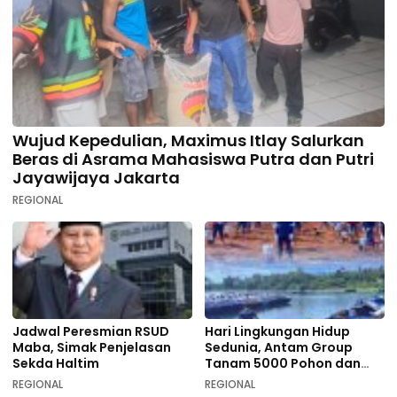
Wujud Kepedulian, Maximus Itlay Salurkan
Beras di Asrama Mahasiswa Putra dan Putri
Jayawijaya Jakarta
REGIONAL
Jadwal Peresmian RSUD
Hari Lingkungan Hidup
Maba, Simak Penjelasan
Sedunia, Antam Group
Sekda Haltim
Tanam 5000 Pohon dan
Aksi Bersih di Sofifi
REGIONAL
REGIONAL