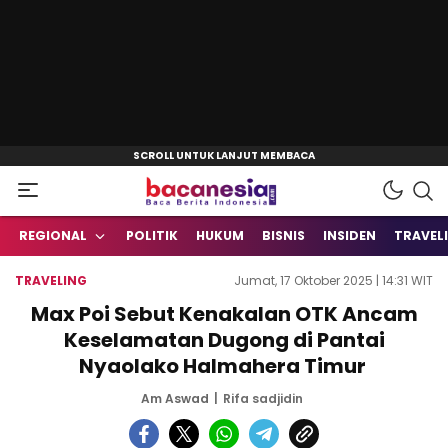
Baca Berita Indonesia
Bacanesia.com
REGIONAL
POLITIK
HUKUM
BISNIS
INSIDEN
TRAVEL
TRAVELING
Jumat, 17 Oktober 2025 | 14:31 WIT
Max Poi Sebut Kenakalan OTK Ancam
Keselamatan Dugong di Pantai
Nyaolako Halmahera Timur
Am Aswad
Rifa sadjidin