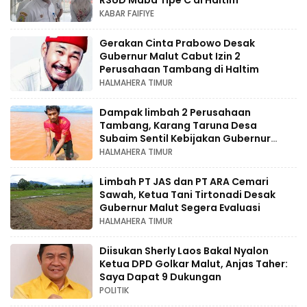
RSUD Maba Tipe C di Haltim
KABAR FAIFIYE
Gerakan Cinta Prabowo Desak
Gubernur Malut Cabut Izin 2
Perusahaan Tambang di Haltim
HALMAHERA TIMUR
Dampak limbah 2 Perusahaan
Tambang, Karang Taruna Desa
Subaim Sentil Kebijakan Gubernur
Sherly Laos
HALMAHERA TIMUR
Limbah PT JAS dan PT ARA Cemari
Sawah, Ketua Tani Tirtonadi Desak
Gubernur Malut Segera Evaluasi
HALMAHERA TIMUR
Diisukan Sherly Laos Bakal Nyalon
Ketua DPD Golkar Malut, Anjas Taher:
Saya Dapat 9 Dukungan
POLITIK