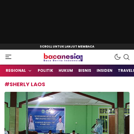
Baca Berita Indonesia
Bacanesia.com
REGIONAL
POLITIK
HUKUM
BISNIS
INSIDEN
TRAVEL
#SHERLY LAOS