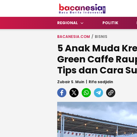
Bacanesia.com
Baca Berita Indonesia
REGIONAL
POLITIK
BACANESIA.COM
BISNIS
5 Anak Muda Kre
Green Caffe Raup
Tips dan Cara S
Zubair S. Muin
Rifa sadjidin