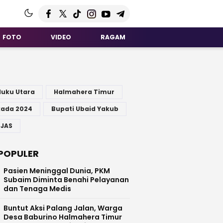
FOTO
VIDEO
RAGAM
G
luku Utara
Halmahera Timur
kada 2024
Bupati Ubaid Yakub
 JAS
POPULER
Pasien Meninggal Dunia, PKM
Subaim Diminta Benahi Pelayanan
dan Tenaga Medis
Buntut Aksi Palang Jalan, Warga
Desa Baburino Halmahera Timur