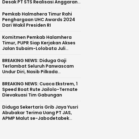
Desak PT STS Realisasi Anggaran
CSR dan Pecat Devisi CSR
Pemkab Halmahera Timur Rahi
Penghargaan UHC Awards 2024
Dari Wakil Presiden RI
Komitmen Pemkab Halamhera
Timur, PUPR Siap Kerjakan Akses
Jalan Subaim-Lolobata Juli
Mendatang
BREAKING NEWS: Diduga Gaji
Terlambat Seluruh Panwascam
Undur Diri, Nasib Pilkada
Halmahera Tengah Tunda?
BREAKING NEWS: Cuaca Ekstrem, 1
Speed Boat Rute Jailolo-Ternate
Dievakuasi Tim Gabungan
Diduga Sekertaris Grib Jaya Yusri
Abubakar Terima Uang PT JAS,
APMP Malut se-Jabodetabek
Kecam