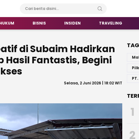
HUKUM
BISNIS
INSIDEN
TRAVELING
TA
atif di Subaim Hadirkan
 Hasil Fantastis, Begini
Ma
ukses
Pil
PT.
Selasa, 2 Juni 2026 | 18:02 WIT
TER
1
2