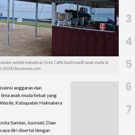
3
4
5
Subaim setelah kehadiran Gree Caffe hasil kreatif anak muda di
/6/2026) Bacanesia.com
6
fisiensi anggaran dan
t lima anak muda hebat yang
 Wasile, Kabupaten Halmahera
7
sita Samiun, Jusmiati, Dian
aya diri disertai dengan