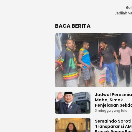
Bel
Jadilah y
BACA BERITA
Jadwal Peresmi
Maba, Simak
Penjelasan Sekd
Haltim
3 minggu yang lalu
Semaindo Soroti 
Transparansi A
Proyek Panas Bu