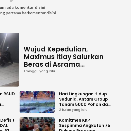
um ada komentar disini
ang pertama berkomentar disini
Wujud Kepedulian,
Maximus Itlay Salurkan
Beras di Asrama
Mahasiswa Putra dan
1 minggu yang lalu
Putri Jayawijaya Jakarta
an RSUD
Hari Lingkungan Hidup
Sedunia, Antam Group
a
Tanam 5000 Pohon dan
Aksi Bersih di Sofifi
2 bulan yang lalu
Defisit
Komitmen KKP
MDAL
Sespimma Angkatan 75
mi PT
Dukung Program