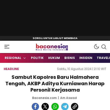
Baca Berita Indonesia
Bacanesia.com
REGIONAL
POLITIK
HUKUM
BISNIS
INSIDEN
TRAVEL
HEADLINE
Sabtu, 10 Agustus 2024 | 21:10 WIT
Sambut Kapolres Baru Halmahera
Tengah, AKBP Aditya Kurniawan Harap
Personil Kerjasama
Bacanesia.com
Am Aswad