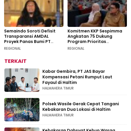
Semaindo Soroti Defisit
Komitmen KKP Sespimma
Transparansi AMDAL
Angkatan 75 Dukung
Proyek Panas Bumi PT
Program Prioritas
Geodipa Energi di
Swasembada Pangan
REGIONAL
REGIONAL
Idamdehe
TERKAIT
Kabar Gembira, PT JAS Bayar
Kompensasi Petani Rumput Laut
Fayaul di Haltim
HALMAHERA TIMUR
Polsek Wasile Gerak Cepat Tangani
Kebakaran Dua Lokasi di Haltim
HALMAHERA TIMUR
Kebakaran Dahsyat Kebun Warga