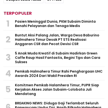
TERPOPULER
1
Pasien Meninggal Dunia, PKM Subaim Diminta
Benahi Pelayanan dan Tenaga Medis
Buntut Aksi Palang Jalan, Warga Desa Baburino
2
Halmahera Timur Desak PT STS Realisasi
Anggaran CSR dan Pecat Devisi CSR
5 Anak Muda Kreatif di Subaim Hadirkan Green
3
Caffe Raup Hasil Fantastis, Begini Tips dan Cara
Sukses
4
Pemkab Halmahera Timur Rahi Penghargaan UHC
Awards 2024 Dari Wakil Presiden RI
Komitmen Pemkab Halamhera Timur, PUPR Siap
5
Kerjakan Akses Jalan Subaim-Lolobata Juli
Mendatang
BREAKING NEWS: Diduga Gaji Terlambat Seluruh
6
Panwascam Undur Diri, Nasib Pilkada Halmahera