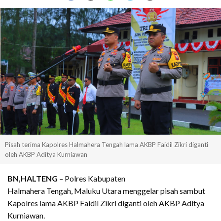
Pisah terima Kapolres Halmahera Tengah lama AKBP Faidil Zikri diganti
oleh AKBP Aditya Kurniawan
BN,HALTENG
– Polres Kabupaten
Halmahera Tengah, Maluku Utara menggelar pisah sambut
Kapolres lama AKBP Faidil Zikri diganti oleh AKBP Aditya
Kurniawan.