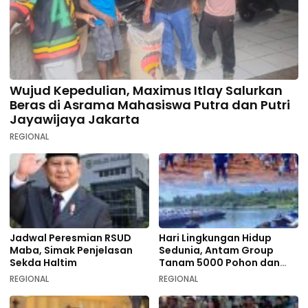
Wujud Kepedulian, Maximus Itlay Salurkan
Beras di Asrama Mahasiswa Putra dan Putri
Jayawijaya Jakarta
REGIONAL
Jadwal Peresmian RSUD
Hari Lingkungan Hidup
Maba, Simak Penjelasan
Sedunia, Antam Group
Sekda Haltim
Tanam 5000 Pohon dan
Aksi Bersih di Sofifi
REGIONAL
REGIONAL