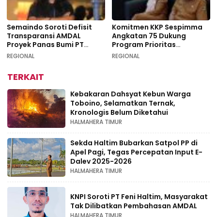
Semaindo Soroti Defisit
Komitmen KKP Sespimma
Transparansi AMDAL
Angkatan 75 Dukung
Proyek Panas Bumi PT
Program Prioritas
Geodipa Energi di
Swasembada Pangan
REGIONAL
REGIONAL
Idamdehe
TERKAIT
Kebakaran Dahsyat Kebun Warga
Toboino, Selamatkan Ternak,
Kronologis Belum Diketahui
HALMAHERA TIMUR
Sekda Haltim Bubarkan Satpol PP di
Apel Pagi, Tegas Percepatan Input E-
Dalev 2025-2026
HALMAHERA TIMUR
KNPI Soroti PT Feni Haltim, Masyarakat
Tak Dilibatkan Pembahasan AMDAL
HALMAHERA TIMUR