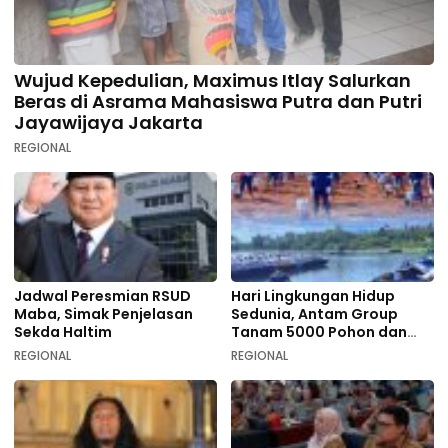
Wujud Kepedulian, Maximus Itlay Salurkan
Beras di Asrama Mahasiswa Putra dan Putri
Jayawijaya Jakarta
REGIONAL
Jadwal Peresmian RSUD
Hari Lingkungan Hidup
Maba, Simak Penjelasan
Sedunia, Antam Group
Sekda Haltim
Tanam 5000 Pohon dan
Aksi Bersih di Sofifi
REGIONAL
REGIONAL