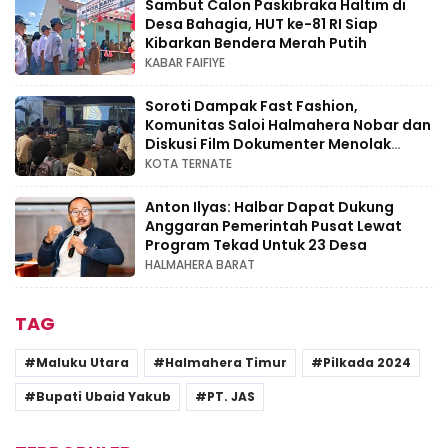
Sambut Calon Paskibraka Haltim di
Desa Bahagia, HUT ke-81 RI Siap
Kibarkan Bendera Merah Putih
KABAR FAIFIYE
Soroti Dampak Fast Fashion,
Komunitas Saloi Halmahera Nobar dan
Diskusi Film Dokumenter Menolak
Punah
KOTA TERNATE
Anton Ilyas: Halbar Dapat Dukung
Anggaran Pemerintah Pusat Lewat
Program Tekad Untuk 23 Desa
HALMAHERA BARAT
TAG
Maluku Utara
Halmahera Timur
Pilkada 2024
Bupati Ubaid Yakub
PT. JAS