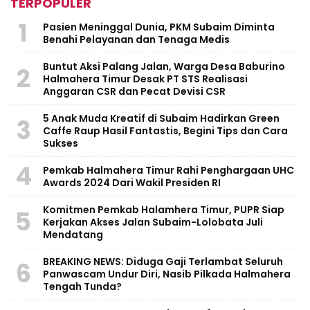
TERPOPULER
1
Pasien Meninggal Dunia, PKM Subaim Diminta
Benahi Pelayanan dan Tenaga Medis
Buntut Aksi Palang Jalan, Warga Desa Baburino
2
Halmahera Timur Desak PT STS Realisasi
Anggaran CSR dan Pecat Devisi CSR
5 Anak Muda Kreatif di Subaim Hadirkan Green
3
Caffe Raup Hasil Fantastis, Begini Tips dan Cara
Sukses
4
Pemkab Halmahera Timur Rahi Penghargaan UHC
Awards 2024 Dari Wakil Presiden RI
Komitmen Pemkab Halamhera Timur, PUPR Siap
5
Kerjakan Akses Jalan Subaim-Lolobata Juli
Mendatang
BREAKING NEWS: Diduga Gaji Terlambat Seluruh
6
Panwascam Undur Diri, Nasib Pilkada Halmahera
Tengah Tunda?