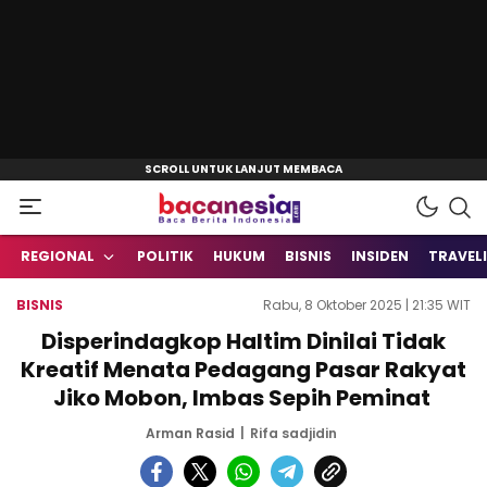
Baca Berita Indonesia
Bacanesia.com
REGIONAL
POLITIK
HUKUM
BISNIS
INSIDEN
TRAVEL
BISNIS
Rabu, 8 Oktober 2025 | 21:35 WIT
Disperindagkop Haltim Dinilai Tidak
Kreatif Menata Pedagang Pasar Rakyat
Jiko Mobon, Imbas Sepih Peminat
Arman Rasid
Rifa sadjidin