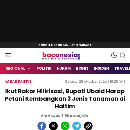
Baca Berita Indonesia
Bacanesia.com
REGIONAL
POLITIK
HUKUM
BISNIS
INSIDEN
TRAVEL
KABAR FAIFIYE
Selasa, 28 Oktober 2025 | 18:28 WIT
Ikut Rakor Hilirisasi, Bupati Ubaid Harap
Petani Kembangkan 3 Jenis Tanaman di
Haltim
Am Aswad
Rifa sadjidin