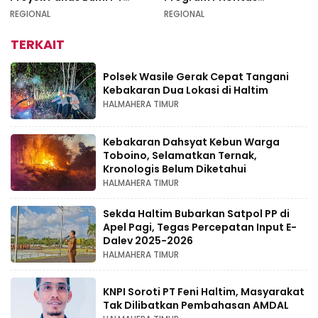
Geodipa Energi di
Swasembada Pangan
REGIONAL
REGIONAL
Idamdehe
TERKAIT
Polsek Wasile Gerak Cepat Tangani
Kebakaran Dua Lokasi di Haltim
HALMAHERA TIMUR
Kebakaran Dahsyat Kebun Warga
Toboino, Selamatkan Ternak,
Kronologis Belum Diketahui
HALMAHERA TIMUR
Sekda Haltim Bubarkan Satpol PP di
Apel Pagi, Tegas Percepatan Input E-
Dalev 2025-2026
HALMAHERA TIMUR
KNPI Soroti PT Feni Haltim, Masyarakat
Tak Dilibatkan Pembahasan AMDAL