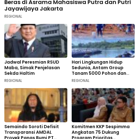
Beras di Asrama Mahasiswa Putra dan Putri
Jayawijaya Jakarta
REGIONAL
Jadwal Peresmian RSUD
Hari Lingkungan Hidup
Maba, Simak Penjelasan
Sedunia, Antam Group
Sekda Haltim
Tanam 5000 Pohon dan
Aksi Bersih di Sofifi
REGIONAL
REGIONAL
Semaindo Soroti Defisit
Komitmen KKP Sespimma
Transparansi AMDAL
Angkatan 75 Dukung
Proyek Panas Bumi PT
Program Prioritas