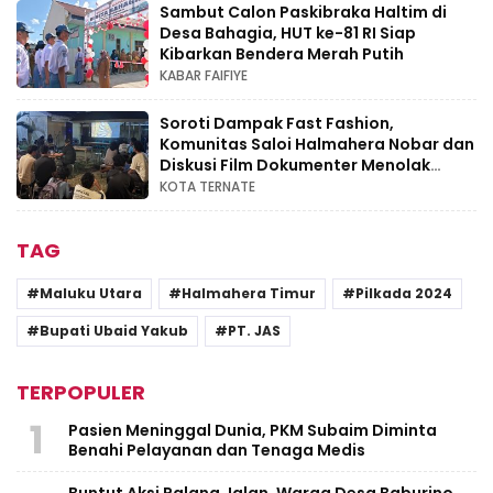
Sambut Calon Paskibraka Haltim di
Desa Bahagia, HUT ke-81 RI Siap
Kibarkan Bendera Merah Putih
KABAR FAIFIYE
Soroti Dampak Fast Fashion,
Komunitas Saloi Halmahera Nobar dan
Diskusi Film Dokumenter Menolak
Punah
KOTA TERNATE
TAG
Maluku Utara
Halmahera Timur
Pilkada 2024
Bupati Ubaid Yakub
PT. JAS
TERPOPULER
1
Pasien Meninggal Dunia, PKM Subaim Diminta
Benahi Pelayanan dan Tenaga Medis