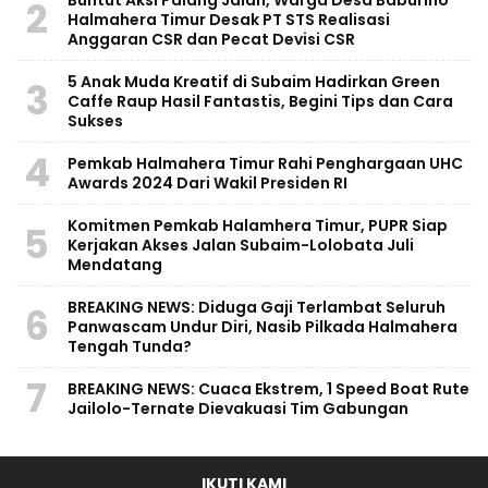
Buntut Aksi Palang Jalan, Warga Desa Baburino
2
Halmahera Timur Desak PT STS Realisasi
Anggaran CSR dan Pecat Devisi CSR
5 Anak Muda Kreatif di Subaim Hadirkan Green
3
Caffe Raup Hasil Fantastis, Begini Tips dan Cara
Sukses
4
Pemkab Halmahera Timur Rahi Penghargaan UHC
Awards 2024 Dari Wakil Presiden RI
Komitmen Pemkab Halamhera Timur, PUPR Siap
5
Kerjakan Akses Jalan Subaim-Lolobata Juli
Mendatang
BREAKING NEWS: Diduga Gaji Terlambat Seluruh
6
Panwascam Undur Diri, Nasib Pilkada Halmahera
Tengah Tunda?
7
BREAKING NEWS: Cuaca Ekstrem, 1 Speed Boat Rute
Jailolo-Ternate Dievakuasi Tim Gabungan
IKUTI KAMI